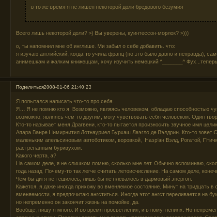
в то же время я не лишен некоторой доли бредового безумия
Всего лишь некоторой доли? >) Вы уверены, куинтессон-морлок? >)))
о, ты напомнил мне об инглише. Ми забыл о себе добавить. что:
я изучаю английский, когда-то учила франц (но это было давно и неправда), са
анимешкам и жалким книжеццам, хочу изучить немецкий ^_______^ Фух...теперь,
Поделиться
2008-01-06 21:40:23
Я попытался написать что-то про себя.
Я… Я не помню кто я. Возможно, являясь человеком, обладаю способностью чув
возможно, являясь чем-то другим, могу чувствовать себя человеком. Один творе
Кто-то называет меня Драгвени, кто-то пытается произносить звучное имя цел
Апара Ванре Нимирнитил Лотнауриел Бурхаш Лаэгло де Вэлдрин. Кто-то зовет 
маленьким апельсиновым автоботиком, воровкой, Наэр‘ан Вэлд, Рогатой, Пти
растрепанным буривухом.
Какого черта, а?
На самом деле, я не слишком помню, сколько мне лет. Обычно вспоминаю, скол
года назад. Почему-то так легче считать летоисчисление. На самом деле, конеч
Чем бы дитя не тешилось, лишь бы не плевалось в дармовый энергон.
Кажется, я даже иногда прихожу во вменяемое состояние. Минут на тридцать в с
вменяемости, я предпочитаю ангститься. Иногда этот ангст переливается на бу
но непременно он закончит жизнь на помойке, да.
Вообще, пишу я много. И во время просветления, и в помутнениях. Но непреме