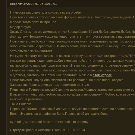
Поделиться
2008-01-06 14:49:01
Ну что-же расскажу для примера всем о себе.
Простой человек которого на этом форуме знают все.Некоторый даже видели.И 
я вроде тогда бритым пришел.
Модер флуда.
Звать Олегом, он-же демоник, он-же Брендобарис.19 лет.Люблю аниме.Люблю 
фантастику.Ненавижу когда начинают считать что я тока весельчак а на серьезн
Почти ничего не боюсь.(люди знающие меня могут вспомнить случай про дорог
Добр, отзывчив.Безрассуден.Немного ленив.Могу и пошутить и выслушать.Мож
зато опыта в жизни хватает.
Не курю, Наркоту презираю, но пью(не наркоту а алкоголь)(чего греха таить?Т
слезам не верит, кадр навека...Кто смотрел поймет кто несмотрел должен узре
напьюсь(было пару раз) драться лезу...Не по настоящему а потренировочному.
студентов напасть....Что из колледжа после занятий вышли...было их человек 60
о густном, отговорили.Остальное прочитать можно в
этом отделе
Представитель клуба Авантюристов что распался, но я его вновь создаю.
Занимаюсь боевыми искуствам и немного фехтую.
Пишу книги.Точнее пытаюсь)Стихи не даються.Мощное актерское дарование ес
В отличии от некотрых люблю пафосно-добрых персонажей.)Люблю красивое у
включать в разговор.
Так о Ролевке -
Персонаж Тейтен необычный для меня, но уже понравился.Хотя по сравнению с 
Вель....Ну вель он и в африке Вель.Просто стёб для раслабона.
ну в общем пока всё.Может позже ещё что напишу.
Отредактировано Демоник (2008-01-06 14:50:13)