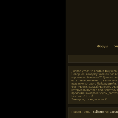
Форум
Уч
Доброе утро! Не спать в такую ра
Наверное, каждому хотя бы раз в 
героями и обычаями?" Даже если н
есть такое желание, то вы попали 
название которого Лейфруштейн. Э
Фактически, каждый человек, учас
которую пишут все пользователи в
прелести находятся здесь, доста
Рейтинг РПГ - R
Заходите, гости дорогие ©
Привет, Гость!
Войдите
или
зарег