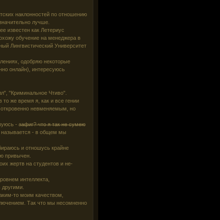
стских наклонностей по отношению
 значительно лучше.
ее известен как Летериус
охожу обучение на менеджера в
ный Лингвистический Университет
лениях, одобряю некоторые
нно онлайн), интересуюсь
л", "Криминальное Чтиво".
то же время я, как и все гении
ь откровенно невменяемым, но
зуюсь -
зафиг? что я так не сумею
м называется - в общем мы
обираюсь и отношусь крайне
ию привычен.
оих жертв на студентов и не-
ровнем интеллекта,
 другими.
аким-то моим качеством,
ключением. Так что мы несомненно