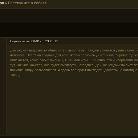
ов
»
Расскажите о себе>>
Поделиться
2008-01-05 23:23:13
Думаю, нет надобности объяснять смысл темы) Каждому хочется узнать больш
человеке. Эта тема создана для того, чтобы сблизить участников форума: тут 
увлекается, какие любит фильмы, книги или игры... Конечно, эта информация м
тут, как мне кажется, она будет выглядеть нагляднее. Да и не каждый захочет л
почитать инфу пользователя. А здесь все будет выглядеть достаточно наглядн
Удачи)