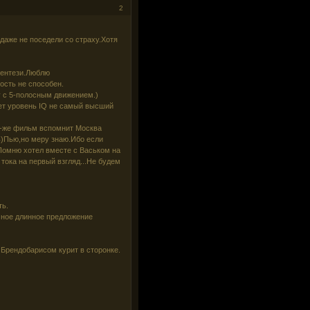
2
даже не поседели со страху.Хотя
фентези.Люблю
ость не способен.
у с 5-полосным движением.)
ет уровень IQ не самый высший
от-же фильм вспомнит Москва
ть)Пью,но меру знаю.Ибо если
Помню хотел вместе с Васьком на
 тока на первый взгляд...Не будем
ть.
мное длинное предложение
Брендобарисом курит в сторонке.