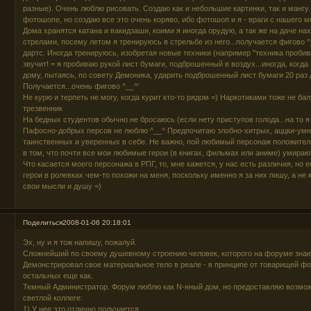
разные). Очень люблю рисовать. Создаю как и небольшие картинки, так и мангу
фотошопе, но создаю все это очень коряво, ибо фотошоп и я - враги с нашего м
Дома хранятся катана и вакидзаши, коими я иногда орудую, а так же на даче н
стрелами, посему летом я тренируюсь в стрельбе из него...получается фигово ^
дартс. Иногда тренируюсь, изобретая новые техники (например "техника пробив
звучит! = я пробиваю рукой лист бумаги, подброшенный в воздух...иногда, когда
дому, пытаясь, по совету Демоника, ударить подброшенный лист бумаги 20 раз до
Получается...очень фигово ^__^'
Не курю и терпеть не могу, когда курит кто-то рядом =) Наркотиками тоже не ба
трезвенник
На бедных студентов обычно не бросаюсь (если нету приступов голода...на то я 
Пафосно-добрых персов не люблю ^__^ Предпочитаю злобно-хитрых, аццки-умн
таинственных и уверенных в себе. Не важно, пой любимый персонаж положител
в том, что почти все мои любимые герои (в книгах, фильмах или аниме) умираю
Что касается моего персонажа в РПГ, то, мне кажется, у нас есть различия, но е
герои в ролевках чем-то похожи на меня, поскольку именно я за них пишу, а не к
свои мысли и душу =)
Поделиться
2008-01-06 20:18:01
Эх, ну и я тож напишу, пожалуй.
Сложнейший по своему душевному строению человек, которого на форуме знают в
Демонстрировал свое материальное тело в реале - в принципе от товарищей фо
остальных еще как.
Темный Администратор. Форум люблю как N-нный дом, но предоставляю возмож
светлой коллеге:
1) У нее это отлично получается.