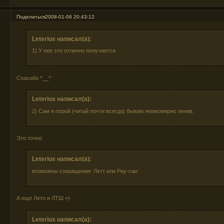
Поделиться
2008-01-06 20:43:12
Leterius написал(а):
1) У нее это отлично получается.
Спасибо ^__^
Leterius написал(а):
2) Сам я порой (читай почти всегда) бываю неимоверно ленив.
Это точно
Leterius написал(а):
возможны сокращения: Летт или Риу-сан
А еще Лето и ЛТШ =)
Leterius написал(а):