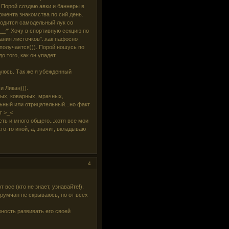
. Порой создаю авки и баннеры в
омента знакомства по сий день.
аходится самодельный лук со
__^' Хочу в спортивную секцию по
ания листочков"..как пафосно
 получается))). Порой ношусь по
 того, как он упадет.
луюсь. Так же я убежденный
и Ликан))).
ых, коварных, мрачных,
ьный или отрицательный...но факт
т >_<
сть и много общего...хотя все мои
то-то иной, а, значит, вкладываю
4
се (кто не знает, узнавайте!).
румчан не скрываюсь, но от всех
ность развивать его своей