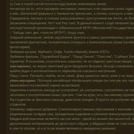
2) Сам я порой (читай почти всегда) бываю неимоверно ленив.
Несмотря на то, что я презираю ничтожных смертных и не скрываю своих сади
к ним, обитателей форума я к таковым не причисляю, а потому отношусь к ним
Официально числюсь в списках разыскиваемых преступников как Антон, но бол
(возможны сокращения: Летт или Риу-сан). В данный момент существования пр
могущественной организации с аббревиатурой МГЛУ (Московский Государствен
- "Забудь свет дня, ступи во МГЛУ!"). Ношу очки.
Заядлый анимешник, люблю зарубежное фэнтези в самых разнообразных прояв
проявления фантастики, положительно отношусь к компьютерным играм (особе
философией.
Любимая музыка: Nightwish, Origa, Toshiro Masuda, Аниме-OSTы.
Любимые фильмы: "Оружейный Барон", "Город Грехов", "Престиж", "Сайлент Хил
Характер: Я молчалив, относительно серьезен, но не обделен чувством юмора, в 
(
как скромно
), не лишен некоторой доли бредового безумия. Иногда становлюс
крайне редко и исключительно от переизбытка хорошего настроения.
Пишу стихи. Рисовать люблю, но не умею. Дома хранится танто, коим я не поль
убить неугодных
. Посещаю английскую театральную секцию (ну или как оно та
занимаемся постановкой сценок на инглише).
Наркотики и алкоголь никогда не употреблял, не употребляю, употреблять не с
негативно к употреблению онных при мне. Сам не курю, но к пассивному курен
На студентов не бросаюсь никогда, даже если голоден. Я просто не различаю св
студентов.
Ненавижу пафосных добряков. Симпатизирую темным персонажам с высоким у
рациональным складом ума, врожденным садизмом и умением манипулировать
Каждый мой персонаж является частью меня - одной из множества личностей, к
дополненным воображением до целостного образа, и Айдорал также не стал ис
в чем-то похожи, но и в то же время являемся совершенно разными.