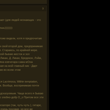
3
ает (для людей незнающих - это
шь))))))))
тоже видели, хотя я предпочитаю
к свой второй дом, предпринимаю
я. Стараюсь, по крайней мере.
орой бываю жесток и зол
Ликан, Д. Ликан, Бредокон, Лэйм,
льяна ковчегара-сама мОна
жая на мой главный ник - Дарт
наю во всем этом
 Lacrimosa, Within temptation,
ек. Вообще, воспринимаю почти
редсказуемым. Чаще всего я бываю
о злобно-добр О_о Притом все эти
заторе (так, чуть-чуть ), гитаре,
 очень похожие, но все же