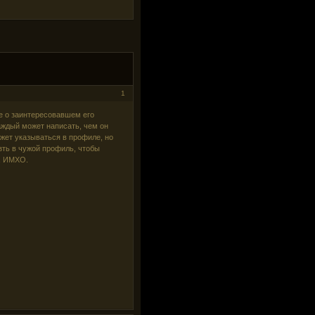
1
е о заинтересовавшем его
каждый может написать, чем он
ожет указываться в профиле, но
езть в чужой профиль, чтобы
о, ИМХО.