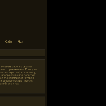
Сайт
Чат
у о своем мире, со своими
 и его приключения. Если у вас
ролевая игра по фэнтези-миру,
и, воображению пользователя.
Все это напоминает историю,
и древнее оружие - все эти
диняйтесь к нам!