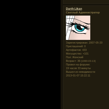
Darth Likan
Светлый Администратор
Зарегистрирован
: 2007-05-20
Приглашений:
0
Артефактов:
433
Могущество:
+101
Пол:
Женский
Возраст:
36
[1990-03-13]
Провел на форуме:
19 часов 33 минуты
Вышел из невидимости
2013-01-07 15:22:11