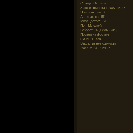
Откуда:
Мытищи
Зарегистрирован
: 2007-05-22
Приглашений:
0
Артефактов:
151
Могущество:
+67
Пол:
Мужской
Возраст:
36
[1990-05-01]
Провел на форуме:
5 дней 4 часа
Вышел из невидимости
2009-06-23 14:56:28