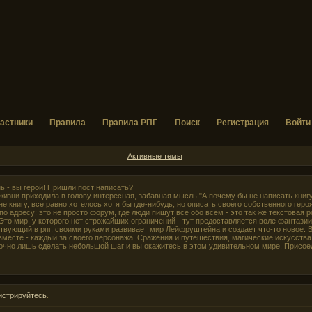
астники
Правила
Правила РПГ
Поиск
Регистрация
Войти
Активные темы
нь - вы герой! Пришли пост написать?
жизни приходила в голову интересная, забавная мысль "А почему бы не написать книг
е книгу, все равно хотелось хотя бы где-нибудь, но описать своего собственного героя
по адресу: это не просто форум, где люди пишут все обо всем - это так же текстовая 
то мир, у которого нет строжайших ограничений - тут предоставляется воле фантази
твующий в рпг, своими руками развивает мир Лейфруштейна и создает что-то новое. 
месте - каждый за своего персонажа. Сражения и путешествия, магические искусства 
точно лишь сделать небольшой шаг и вы окажитесь в этом удивительном мире. Присое
истрируйтесь
.