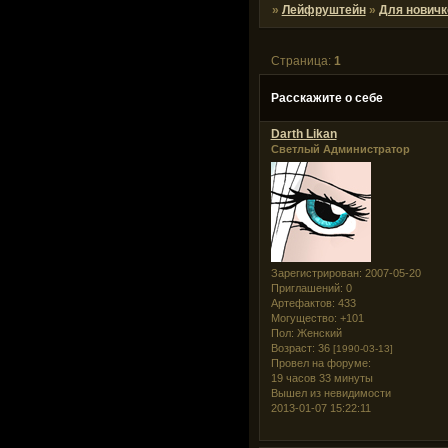
»
Лейфруштейн
»
Для новичк
Страница:
1
Расскажите о себе
Darth Likan
Светлый Администратор
Зарегистрирован
: 2007-05-20
Приглашений:
0
Артефактов:
433
Могущество:
+101
Пол:
Женский
Возраст:
36
[1990-03-13]
Провел на форуме:
19 часов 33 минуты
Вышел из невидимости
2013-01-07 15:22:11