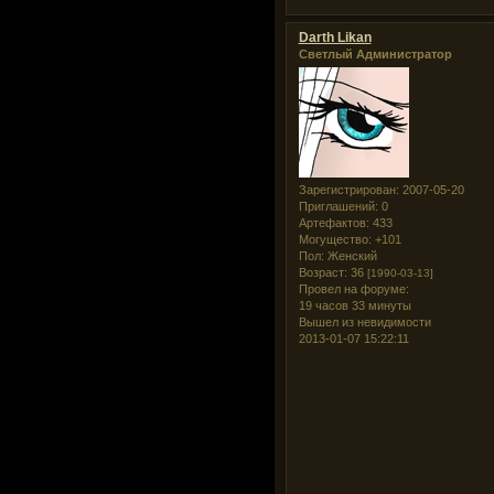
Darth Likan
Светлый Администратор
Зарегистрирован
: 2007-05-20
Приглашений:
0
Артефактов:
433
Могущество:
+101
Пол:
Женский
Возраст:
36
[1990-03-13]
Провел на форуме:
19 часов 33 минуты
Вышел из невидимости
2013-01-07 15:22:11