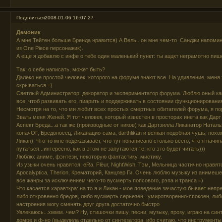
Поделиться
2008-01-06 16:07:27
Демоник
А мне Тейтен больше Бренда нравится) А Вель...он мне чем-то Санджи напомин
из One Piece персонажик).
А еще я добавлю с инфе о тебе один маленький пункт: ты аццкт неграмотно пише
Так, о себе написать, может быть?
Далеко не простой человек, которого на форуме знают все На удивление, меня 
скрываться =)
Светлый Администратор, декоратор и экспериментатор форума. Люблю оный ка
все, чтоб развивать его, пиарить и поддерживать в состоянии функционировани
Несмотря на то, что ми любит всех простых смертных обитателей форума, я п
Звать меня Женей. Я тот человек, который известен в просторах инета как Дарт 
Аспект Бреда...а так же (производные от ников) как Дартзилла Ликанатор Ната
копачОГ, Бредоносец, Ликанацио-сама, darthlikan и всякая подобная чушь, похо
Ликан) Что-то мне подсказывает, что тут понаписано столько всего, что я начи
путаться...интересно, как в этом не запутаются те, кто это будет читать)))
Люблю: аниме, фэнтези, некоторую фантастику, мистику.
Из узыки очень нравятся: eRa, Flёur, NightWish, Тэм, Мельница частично нравятся
Apocalyptica, Therion, Крематорий, Канцлер Ги. Очень люблю музыку из анимеш
все жанры за исключением чего-то вусмерть попсового, рэпа и транса =)
Что касается харавткра: на то я и Ликан - мое поведение зачастую бывает неп
либо откровенно бредов, либо вусмерть серьезен, умиротворенно-спокоен, либ
настроения могу сменять друг друга достаточно быстро
Увлекаюсь...хммм..чем? Ну, стишочки пишу, песни, музыку, прозу, играю на синте
домре и ф-но (выделила отдельно от синтезатора, ибо считаю, что инструменты