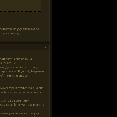
мостоятельно учу японский по
 вроде, все =)
6
ствовать себя не им, а,
ц знает =\\\
иком. Драгвени Олатсол Шатур
Старскримом, Родькой, Родионом,
чкой, Невыспавшемся,
ько сестре и отсчитываю на два
но, более заморочено, но все же.
утки, а во время этой
магу в какой-нибудь недорассказ,
нно получаются какие-нибудь