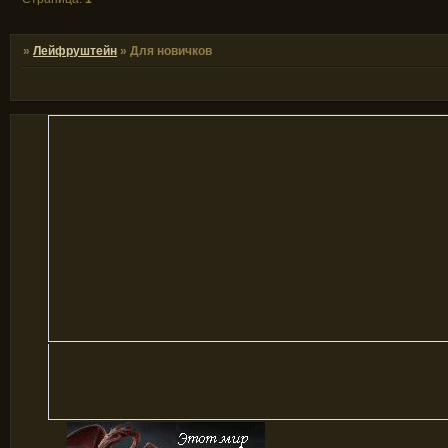
»
Лейфруштейн
»
Для новичков