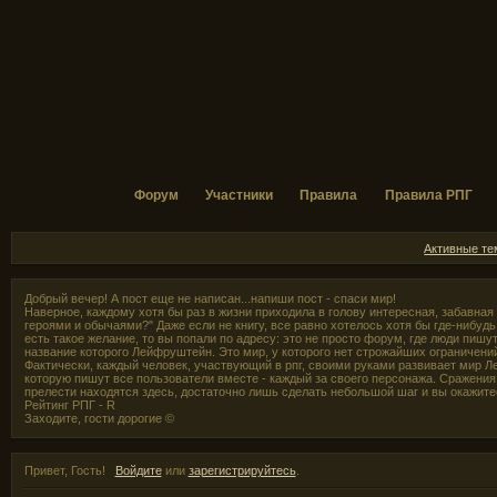
Форум
Участники
Правила
Правила РПГ
Активные т
Добрый вечер! А пост еще не написан...напиши пост - спаси мир!
Наверное, каждому хотя бы раз в жизни приходила в голову интересная, забавная
героями и обычаями?" Даже если не книгу, все равно хотелось хотя бы где-нибудь,
есть такое желание, то вы попали по адресу: это не просто форум, где люди пишут
название которого Лейфруштейн. Это мир, у которого нет строжайших ограничени
Фактически, каждый человек, участвующий в рпг, своими руками развивает мир Л
которую пишут все пользователи вместе - каждый за своего персонажа. Сражения 
прелести находятся здесь, достаточно лишь сделать небольшой шаг и вы окажите
Рейтинг РПГ - R
Заходите, гости дорогие ©
Привет, Гость!
Войдите
или
зарегистрируйтесь
.