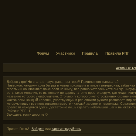
Форум
Участники
Правила
Правила РПГ
Активные т
Доброе утро! Не спать в такую рань - вы герой! Пришли пост написать?
Наверное, каждому хотя бы раз в жизни приходила в голову интересная, забавная
героями и обычаями?" Даже если не книгу, все равно хотелось хотя бы где-нибудь,
есть такое желание, то вы попали по адресу: это не просто форум, где люди пишут
название которого Лейфруштейн. Это мир, у которого нет строжайших ограничени
Фактически, каждый человек, участвующий в рпг, своими руками развивает мир Л
которую пишут все пользователи вместе - каждый за своего персонажа. Сражения 
прелести находятся здесь, достаточно лишь сделать небольшой шаг и вы окажите
Рейтинг РПГ - R
Заходите, гости дорогие ©
Привет, Гость!
Войдите
или
зарегистрируйтесь
.