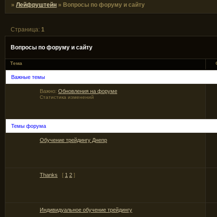
»
Лейфруштейн
»
Вопросы по форуму и сайту
Страница:
1
Вопросы по форуму и сайту
Тема
Важные темы
Важно:
Обновления на форуме
Статистика изменений
Темы форума
Обучение трейдингу Днепр
Thanks
[
1
2
]
Индивидуальное обучение трейдингу