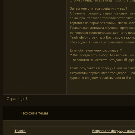
Это не значит, что все будет просто. Но 
Зачем мне учиться трейдингу у вас?
Обучение трейдингу у практикующих трей
семинары, тестовая торговля оставляют к
торговлю на бирже без знаний, часто жале
Правильная методика обучения предполаг
ее, чередуя теоретические занятия с пра
TradingInfo готовят для Вас самую важну
«без воды». С нами Вы примените знания 
Если обучение меня разочарует?
У Вас всегда есть выбор. Мы вернем Вам
1-го занятия Вы скажете, что данный кур
Какие результаты я получу? Сколько смо
Результаты обучившихся трейдеров — ра
курсах, в среднем зарабатывают от 5 и в
Страница:
1
Похожие темы
Thanks
Вопросы по форуму и сайт