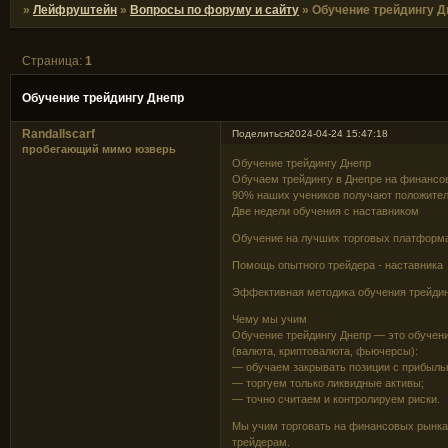
»
Лейфруштейн
»
Вопросы по форуму и сайту
»
Обучение трейдингу Д
Страница:
1
Обучение трейдингу Днепр
Randallscarf
Поделиться
2024-04-24 15:47:18
пробегающий мимо юзверь
Обучение трейдингу Днепр
Обучаем трейдингу в Днепре на финансо
90% наших учеников получают положитель
Две недели обучения с наставником
Обучение на лучших торговых платформ
Помощь опытного трейдера - наставника
Эффективная методика обучения трейди
Чему мы учим
Обучение трейдингу Днепр — это обучени
(валюта, криптовалюта, фьючерсы):
— обучаем закрывать позиции с прибыль
— торгуем только ликвидные активы;
— точно считаем и контролируем риски.
Мы учим торговать на финансовых рынках
трейдерам.