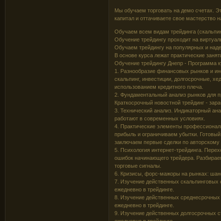
Мы обучаем торговать на демо счетах. Э
капитал и оттачиваете свое мастерство н
Обучаем всем видам трейдинга (скальпинг
Обучение трейдингу проходит на виртуал
Обучаем трейдингу на популярных и над
В основе курса лежат практические занят
Обучение трейдингу Днепр - Программа 
1. Разнообразие финансовых рынков и инс
скальпинг, инвестиции, долгосрочные, х
использованием кредитного плеча.
2. Фундаментальный анализ рынков для 
Краткосрочный новостной трейдинг - зар
3. Технический анализ. Индикаторный ан
работают в современных условиях.
4. Практические элементы профессиональ
прибыль и ограничиваем убытки. Готовый
заключаем первые сделки по авторскому
5. Психология интернет-трейдинга. Перех
ошибок начинающего трейдера. Разбирае
торговые сигналы.
6. Кризисы, форс-мажоры на рынках: шан
7. Изучение действенных скальпинговых 
ежедневно в трейдинге.
8. Изучение действенных среднесрочных 
ежедневно в трейдинге.
9. Изучение действенных долгосрочных с
ежедневно в трейдинге.