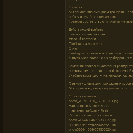
Тренеры
Мы придирчиво выбираем тренеров. Если
работу с ним без промедления.
Тренеры соответствуют минимум четыре
Действующий трейдер
Положительные отзывы
Умелый наставник
Прибыль на депозите
О нас
TradingInfo занимается обучением трейд
выпускников более 10000 трейдеров из Ук
Компания является налоговым резиденто
расчеты осуществляются в безналичной 
Учебные курсы доступны каждому желаю
Главное условие для прохождения курса 
Мы верим в то, что трейдером может ста
Отзывы учеников
photo_2019-10-07_17-01-37-1.jpg
Навчання трейдингу Львів
Навчання трейдингу Львів
Результаты наших учеников
photo5206445646855383622.jpg
photo5206445646855383621.jpg
photo5206445646855383620.jpg