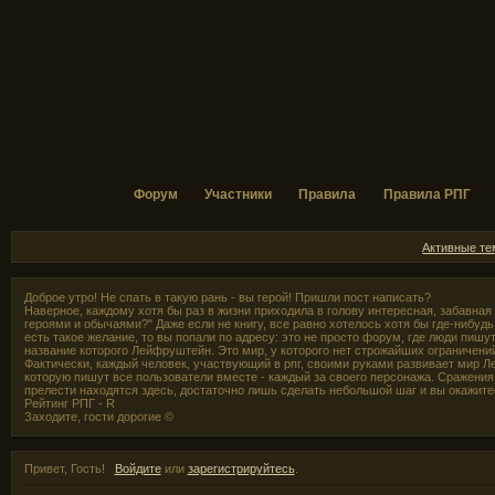
Форум
Участники
Правила
Правила РПГ
Активные т
Доброе утро! Не спать в такую рань - вы герой! Пришли пост написать?
Наверное, каждому хотя бы раз в жизни приходила в голову интересная, забавная
героями и обычаями?" Даже если не книгу, все равно хотелось хотя бы где-нибудь,
есть такое желание, то вы попали по адресу: это не просто форум, где люди пишут
название которого Лейфруштейн. Это мир, у которого нет строжайших ограничени
Фактически, каждый человек, участвующий в рпг, своими руками развивает мир Л
которую пишут все пользователи вместе - каждый за своего персонажа. Сражения 
прелести находятся здесь, достаточно лишь сделать небольшой шаг и вы окажите
Рейтинг РПГ - R
Заходите, гости дорогие ©
Привет, Гость!
Войдите
или
зарегистрируйтесь
.