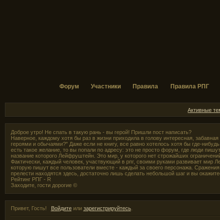
Форум
Участники
Правила
Правила РПГ
Активные т
Доброе утро! Не спать в такую рань - вы герой! Пришли пост написать?
Наверное, каждому хотя бы раз в жизни приходила в голову интересная, забавная
героями и обычаями?" Даже если не книгу, все равно хотелось хотя бы где-нибудь,
есть такое желание, то вы попали по адресу: это не просто форум, где люди пишут
название которого Лейфруштейн. Это мир, у которого нет строжайших ограничени
Фактически, каждый человек, участвующий в рпг, своими руками развивает мир Л
которую пишут все пользователи вместе - каждый за своего персонажа. Сражения 
прелести находятся здесь, достаточно лишь сделать небольшой шаг и вы окажите
Рейтинг РПГ - R
Заходите, гости дорогие ©
Привет, Гость!
Войдите
или
зарегистрируйтесь
.