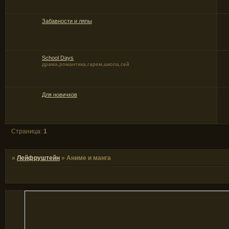
Забавности и ляпы
School Days
драма,романтика,гарем,школа,сей
Для новичков
Страница:
1
»
Лейфруштейн
»
Аниме и манга