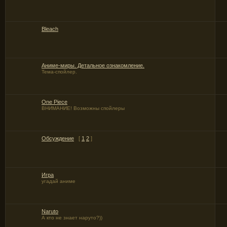
Bleach
Аниме-миры. Детальное ознакомление.
Тема-спойлер.
One Piece
ВНИМАНИЕ! Возможны спойлеры
Обсуждение
[
1
2
]
Игра
угадай аниме
Naruto
А кто не знает наруто?))