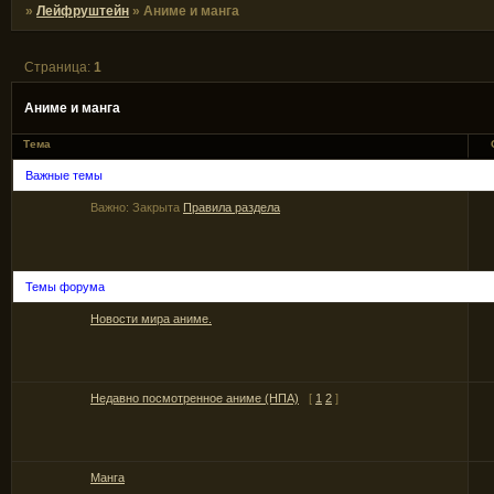
»
Лейфруштейн
»
Аниме и манга
Страница:
1
Аниме и манга
Тема
Важные темы
Важно:
Закрыта
Правила раздела
Темы форума
Новости мира аниме.
Недавно посмотренное аниме (НПА)
[
1
2
]
Манга