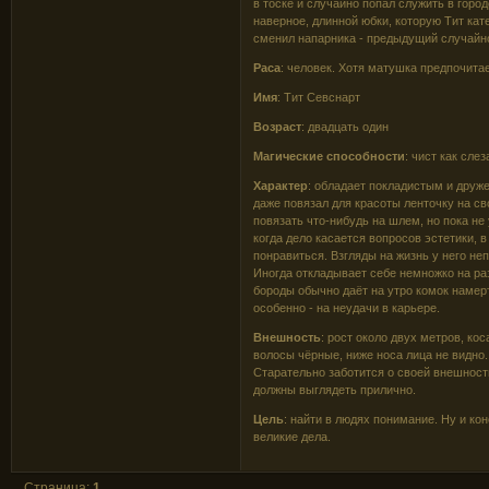
в тоске и случайно попал служить в горо
наверное, длинной юбки, которую Тит кат
сменил напарника - предыдущий случайно
Раса
: человек. Хотя матушка предпочитае
Имя
: Тит Севснарт
Возраст
: двадцать один
Магические способности
: чист как сле
Характер
: обладает покладистым и друж
даже повязал для красоты ленточку на с
повязать что-нибудь на шлем, но пока не
когда дело касается вопросов эстетики, 
понравиться. Взгляды на жизнь у него неп
Иногда откладывает себе немножко на раз
бороды обычно даёт на утро комок намер
особенно - на неудачи в карьере.
Внешность
: рост около двух метров, ко
волосы чёрные, ниже носа лица не видно
Старательно заботится о своей внешности,
должны выглядеть прилично.
Цель
: найти в людях понимание. Ну и ко
великие дела.
Страница:
1