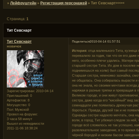
»
Лейфруштейн
»
Регистрация персонажей
»
Тит Севснарт>>><
Страница:
1
Тит Севснарт
Тит Севснарт
Поделиться
2010-04-14 01:57:51
новичок
История
: отца маленького Тита, кузнеца
перевалило за годик, так что он его даже 
него, особенно плечи удались. Матери пр
старшей сестре Тита. Их дом в поселке н
поднимешься на холм) был самый последни
Старшая сестра, немножко зазнайка, смо
не общалась. Она собиралась вырасти и о
она не знала, но своими мечтами всегда д
наряжая в разные тряпки и превращая в п
Зарегистрирован
: 2010-04-14
Великом городе, и они живут препиваючи.
Приглашений:
0
Артефактов:
8
сестра, даже когда его "кисейный" вид за
Могущество:
0
семнадцати уже появилась дремучая рас
Пол:
Мужской
бороться. Правда, друзей так и не появил
Провел на форуме:
Однажды сестре надоело мечтать, она на
3 часа 58 минут
воли, в город, Тит убежал следом за ней
Вышел из невидимости
городе всё сложилось не так успешно, ка
2011-11-06 18:38:24
развлекательное заведение, в то время б
чёрной бородой и низким басом заведению