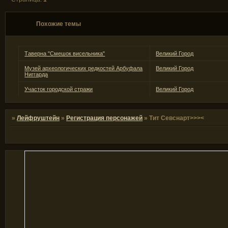
Похожие темы
Таверна "Смешок висельника"
Великий Город
Музей археологических редкостей Арбуфала
Великий Город
Ниггарда
Участок городской стражи
Великий Город
»
Лейфруштейн
»
Регистрация персонажей
»
Тит Севснарт>>><