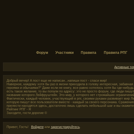
Форум
Участники
Правила
Правила РПГ
Активные т
Добрый вечер! А пост еще не написан...напиши пост - спаси мир!
Наверное, каждому хотя бы раз в жизни приходила в голову интересная, забавная
героями и обычаями?" Даже если не книгу, все равно хотелось хотя бы где-нибудь,
есть такое желание, то вы попали по адресу: это не просто форум, где люди пишут
название которого Лейфруштейн. Это мир, у которого нет строжайших ограничени
Фактически, каждый человек, участвующий в рпг, своими руками развивает мир Л
которую пишут все пользователи вместе - каждый за своего персонажа. Сражения 
прелести находятся здесь, достаточно лишь сделать небольшой шаг и вы окажите
Рейтинг РПГ - R
Заходите, гости дорогие ©
Привет, Гость!
Войдите
или
зарегистрируйтесь
.