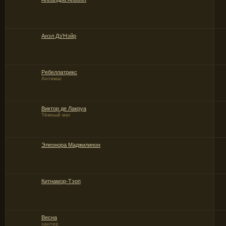
Анэл Дэ'Нэйр
Ребеллатрикс
Антимаг
Виктор де Лакруа
Тёмный маг
Элеонора Маджилинон
Китнамор-Тэоп
Весна
хантер