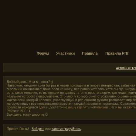
Форум
Участники
Правила
Правила РПГ
Активные т
Добрый день! М-м-м...пост? ;)
Наверное, каждому хотя бы раз в жизни приходила в голову интересная, забавная
героями и обычаями?" Даже если не книгу, все равно хотелось хотя бы где-нибудь,
есть такое желание, то вы попали по адресу: это не просто форум, где люди пишут
название которого Лейфруштейн. Это мир, у которого нет строжайших ограничени
Фактически, каждый человек, участвующий в рпг, своими руками развивает мир Л
которую пишут все пользователи вместе - каждый за своего персонажа. Сражения 
прелести находятся здесь, достаточно лишь сделать небольшой шаг и вы окажите
Рейтинг РПГ - R
Заходите, гости дорогие ©
Привет, Гость!
Войдите
или
зарегистрируйтесь
.