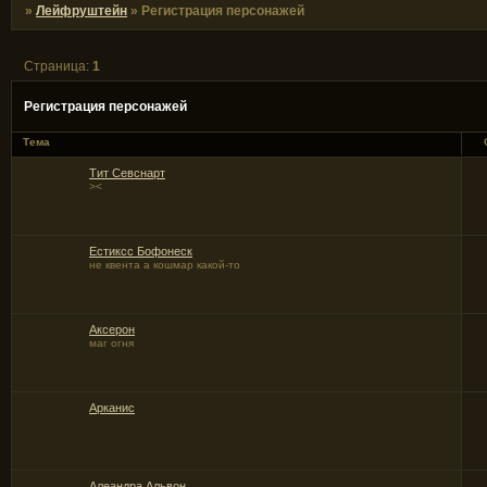
»
Лейфруштейн
»
Регистрация персонажей
Страница:
1
Регистрация персонажей
Тема
Тит Севснарт
><
Естиксс Бофонеск
не квента а кошмар какой-то
Аксерон
маг огня
Арканис
Алеандра Альвон