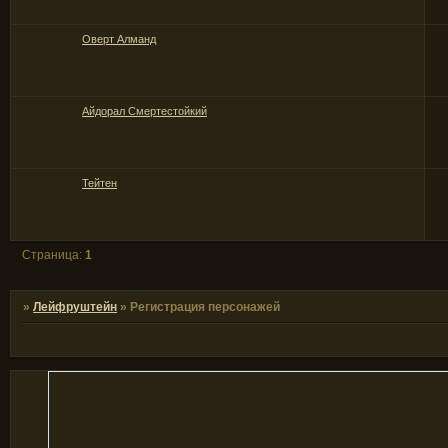
Оверт Алманд
Айдорал Смертестойкий
Тейтен
Страница:
1
»
Лейфруштейн
»
Регистрация персонажей