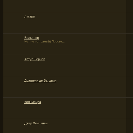
Лугэри
Вельхеор
Нет не тот самый) Просто...
Артур Тёрнер
Драгвени де Вэлдрин
Кельмеира
Джер Хейшшен