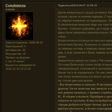
Судьбоносец
Поделиться
2010-09-07 12:59:33
ученик
Кролм внимательно слушал антимага. Коне
всяком случае по мнению варвара. С тру
он обратил внимание на подошедшую. Это
В обновленном внешнем виде она тоже бы
Кролма - излишне худощавы, да и грудь м
дамы были наверняка привлекательны. Но
слова.
Вопросительно взглянув на светлого мага
Зарегистрирован
: 2009-06-07
впечатлили Кролма. Возможно он ошибал
Приглашений:
0
по первому взгляду и первому представит
Артефактов:
10
дам, в знак уважения к Велю, варвар пыт
Могущество:
+5
думал.
Провел на форуме:
Уважительно кивнув на слова о "Не покину
1 час 57 минут
Он узнал Вельхеора только когда он выше
Вышел из невидимости
эмоциональный, позитивный и неунывающ
2010-12-15 13:12:35
Кролм так и не определился. Он уже смек
уже более внимательно взглянуть на него.
же, отвлек дам разговором.
- Вы талантливы и сильны. И заслужи
другом. Уж не знаю как вас занесло в 
нас давнее правило, с времен службы н
И... В общем отвлекся. Перейдем к де
опасности пустыни. И ему потребуетс
города добраться будет проще, да и 
данную местность, и более подходящи