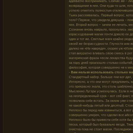
адекватно воспринимать. Сейчас же – ли
возвращение в нее. Они куда-то шли, пот
успело отметить полностью отключившее
Тьма рассеивалась. Первый вопрос, котор
тело? Первое, что увидела девушка – по
нее. Второй вопрос – зачем ее лечить, м
Сознание вновь накрыло, проснулись эмо
израсходование магии почти довело ее до
один и тот же. Светлые маги крайне редк
своей же безрассудности. Глупости или ж
далеко не «Не навреди», скорее уж «Изл
стал аккуратно вливать свою смесь в ро
материнская фраза «если лекарства будут
за пару дней произошло столько событий,
философия, которая совершенно не к мес
- Вам нельзя использовать столько ма
Стандартный набор. Больше «ни-ког-да»,
Интересно, а что они могут предложить, к
это прекрасно знала, это столь шаблонно
Мысленно Лугэри усмехнулась. Если в не
на неопределенный срок – вот сей факт, п
позволила себе встать. За окном уже сте
не какой-нибудь пятый или десятый. Стои
Неплохо бы перед ним извиниться, а вот 
совершенно уверен, что сделал все абсо
Неплохо было бы привести себя хотя бы в
песка, который был буквально везде. Тяж
очистка пока не стоит магии. Последнюю 