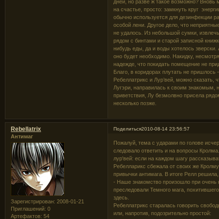
дней, но разве ж такое возможно? Вновь
на счастье, просто: замкнуть круг энерг
обычно используется для дезинфекции ра
особой лени. Другое дело, что неприятны
не удалось. Из небольшой сумки, извлечь
рядом с бинтами и старой записной книжк
нибудь еды, да и воды хотелось зверски.
оно будет необходимо. Накидку, несмотря 
надежде, что покидать помещение не прид
Благо, в коридорах плутать не пришлось
Ребеллатрикс и Лур’вей, можно сказать, ч
Лугэри, направилась к своим знакомым, н
приветствия, Лу безмолвно присела рядо
несколько позже.
Rebellatrix
Поделиться
2010-08-14 23:56:57
Антимаг
Пожалуй, тема с ударами по голове исчер
следовало ответить и на вопросы Кролма.
лур'вей: если на каждом шагу рассказыват
Ребелларикс сбежала от своих же Кролму
привычки антимага. В итоге Релл решила
- Наше знакомство произошло при очень н
преследовали Темного мага, похитившего 
здесь.
Зарегистрирован
: 2008-01-21
Ребеллатрикс старалась говорить свобод
Приглашений:
0
или, напротив, подозрительно простой:
Артефактов:
54