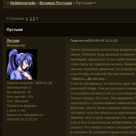
»
Лейфруштейн
»
Великая Пустыня
»
Пустыня>>
Страница:
«
1
2
3
Пустыня
Лугэри
Поделиться
2010-04-10 13:11:22
Модератор
Песок просыпался золотистым дождем на 
земли. Пожалуй, будь девушка в немного
зрелищем, однако все то же самое полож
глаза сразу же подскочил на ноги. Никак
лишние подобные движения, но уговоры я
спустя пару мгновений Лугэри пожалела, 
- Какого…Да что вы…
Зарегистрирован
: 2008-01-06
Слов не находилось, оставалось лишь бе
Приглашений:
0
некоторой обиде. Она же просила о помощ
Артефактов:
30
что рунника так просто бы не утихомирит
Могущество:
+39
Только эмоции, без слов. Тем временем Г
Пол:
Женский
«выключать» своими крайне «замечател
Провел на форуме:
Впрочем, злость была слишком поверхнос
1 день 1 час
заставить хотя бы объекты не расплывать
Вышел из невидимости
перебор. Чьи-то руки поднимают ее, помо
2010-09-25 21:51:14
хоть и был спасительным избавлением, он
сказать. Что говорят в таких ситуациях? 
в сознании Лу возникнет саркастическая 