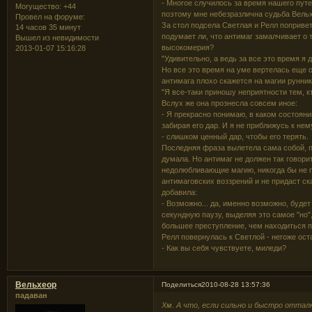
- Многое случилось за время нашего пут
Могущество:
+44
поэтому мне небезразлична судьба Вель
Провел на форуме:
За стол подсела Светлая и Релл поприве
14 часов 35 минут
подумает ли, что антимаг замалчивает о 
Вышел из невидимости
высокомерия?
2013-01-07 15:16:28
"Удивительно, а ведь за все это время я 
Но все это время на уме вертелась еще 
антимага плохо скажется на магии рунника
"Я все-таки приношу неприятности тем, к
Вслух же она прознесла совсем иное:
- Я прекрасно понимаю, в каком состояни
забирая его дар. И я не приближусь к не
- слишком ценный дар, чтобы его терять.
Последняя фраза вылетела сама собой, пр
думала. Но антимаг не должен так говор
недолюбливающие магию, никогда бы не п
антимаговских воззрений и не придаст с
добавила:
- Возможно... да, именно возможно, буде
секундную паузу, выделяя это самое "но",
большее преступление, чем находиться п
Релл повернулась к Светлой - негоже ост
- Как вы себя чувствуете, миледи?
Вельхеор
Поделиться
2010-08-28 13:57:36
падаван
Хм. А что, если сильно и быстро оттал