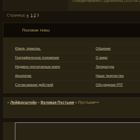
Отредактировано Судьбоносец (2010-09-2
Страница:
«
1
2
3
Похожие темы
Юмор, приколы.
Общение
Географическое положение
О мире
Недавно прочитанные книги
Литература
Архипелаг
Наше творчество
Согласование действий
Обсуждение РПГ
»
Лейфруштейн
»
Великая Пустыня
»
Пустыня>>