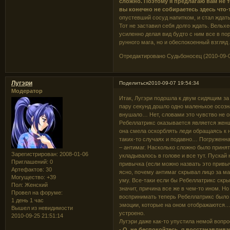
сложно. Поэтому я предлагаю вам не т
вы конечно не собираетесь здесь что-т
опустевший сосуд напитком, и стал ждат
Тот не заставил себя долго ждать. Вельх
усиленно делая вид будто с ним все в по
рунного мага, но и обеспокоенный взгляд 
Отредактировано Судьбоносец (2010-09-0
Лугэри
Поделиться
2010-09-07 19:54:34
Модератор
Итак, Лугэри подошла к двум сидящим за 
пару секунд дошло одно маленькое осознан
внушало… Нет, словами это чувство не оп
Ребеллатрикс оказывается является женщи
она смела оскорблять леди обращаясь к н
таких-то случаях и подавно… Погруженная
– антимаг. Насколько сложно было принят
Зарегистрирован
: 2008-01-06
укладывалось в голове и все тут. Пускай
Приглашений:
0
привычка (если можно назвать это привыч
Артефактов:
30
ясно, почему антимаг скрывал лицо за мас
Могущество:
+39
уму. Все-таки если бы Ребеллатрикс скр
Пол:
Женский
значит, причина все же в чем-то ином. Но
Провел на форуме:
воспринимать теперь Ребеллатрикс было к
1 день 1 час
эмоции, которые на оном отображаются… 
Вышел из невидимости
устроено.
2010-09-25 21:51:14
Лугэри даже как-то упустила немой вопро
- О, не беспокойтесь, я восстанавлив