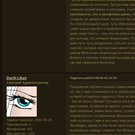
совершенно не хотелось. Лугэри итак за
слишком веский минус в ситуациях, в кот
неучтивость, что я проявляла ранее, 
снедало, не давало покоя. Казалось бы, 
За спиной раздался шум, чуть обернувши
слабо машет рукой и отправляется обрат
даже некая злость – ему все же нельзя вс
для выхода, это излишне безрассудно. Ру
даже чуть-чуть раздражало, хоть вот в п
чувство, которое светлые маги имеют пра
народе Вельхеора безрассудство почитае
Вникать в причину очередной выходки даж
где уже скрывался Вельхеор.
Darth Likan
Поделиться
2010-09-08 01:24:54
Светлый Администратор
Предожение лур'вея казалось заманчивым
её, так к чему отказываться от небольшо
которой оставаться надолго у Релл не бы
- Как же быть с Велем? Оставить его я не
расстояния, особенно по дороге, полной 
Действительно, важно было знать, успеет
отправляться с ослабленным Вельхеором (а
Зарегистрирован
: 2007-05-20
либо остаться с ним в пустыне пока он н
Приглашений:
0
безобиден, однако в нем были свои подво
Артефактов:
433
выбираться гораздо сложнее. Как Вельхео
Могущество:
+101
друзья остаются в пустыне из-за него?