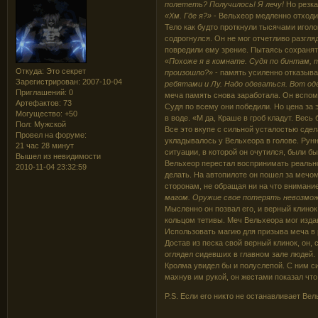
полететь? Получилось! Я лечу!
Но резка
«Хм. Где я?»
- Вельхеор медленно отходил
Тело как будто проткнули тысячами иголо
содрогнулся. Он не мог отчетливо разгл
повредили ему зрение. Пытаясь сохранят
«
Похоже я в комнате. Судя по бинтам, т
Откуда:
Это секрет
произошло?»
- память усиленно отказыв
Зарегистрирован
: 2007-10-04
ребятами и Лу. Надо одеваться. Вот од
Приглашений:
0
меча память снова заработала. Он вспомн
Артефактов:
73
Судя по всему они победили. Но цена за
Могущество:
+50
в воде. «М да, Краше в гроб кладут. Весь
Пол:
Мужской
Все это вкупе с сильной усталостью сдел
Провел на форуме:
укладывалось у Вельхеора в голове. Рунн
21 час 28 минут
ситуации, в которой он очутился, были б
Вышел из невидимости
Вельхеор перестал воспринимать реальнос
2010-11-04 23:32:59
делать. На автопилоте он пошел за мечом
сторонам, не обращая ни на что внимани
магом. Оружие свое потерять невозмож
Мысленно он позвал его, и верный клинок
кольцом тетивы. Меч Вельхеора мог издав
Использовать магию для призыва меча в р
Достав из песка свой верный клинок, он,
оглядел сидевших в главном зале людей.
Кролма увидел бы и полуслепой. С ним си
махнув им рукой, он жестами показал что
P.S. Если его никто не останавливает Вел