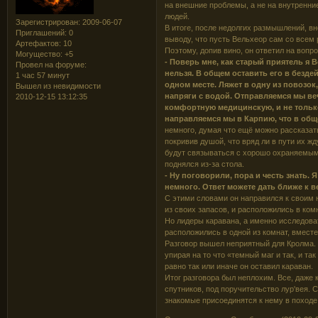
на внешние проблемы, а не на внутренние
людей.
Зарегистрирован
: 2009-06-07
В итоге, после недолгих размышлений, в
Приглашений:
0
выводу, что пусть Вельхеор сам со всем 
Артефактов:
10
Поэтому, допив вино, он ответил на вопро
Могущество:
+5
- Поверь мне, как старый приятель я 
Провел на форуме:
нельзя. В общем оставить его в бездей
1 час 57 минут
одном месте. Ляжет в одну из повозок,
Вышел из невидимости
напряги с водой. Отправляемся мы веч
2010-12-15 13:12:35
комфортную медицинскую, и не только
направляемся мы в Карпию, что в обще
немного, думая что ещё можно рассказат
покривив душой, что вряд ли в пути их ж
будут связываться с хорошо охраняемым 
поднялся из-за стола.
- Ну поговорили, пора и честь знать.
немного. Ответ можете дать ближе к ве
С этими словами он направился к своим 
из своих запасов, и расположились в ком
Но лидеры каравана, а именно исследова
расположились в одной из комнат, вместе
Разговор вышел неприятный для Кролма. 
упирая на то что «темный маг и так, и та
равно так или иначе он оставил караван.
Итог разговора был неплохим. Все, даже 
спутников, под поручительство лур'вея. 
знакомые присоединятся к нему в походе.