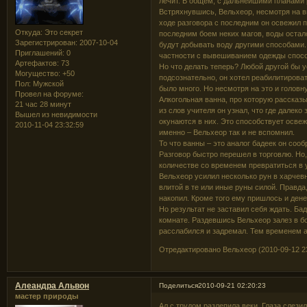
лечит. В общем, с дальнейшими планами 
Встряхнувшись, Вельхеор, несмотря на в
ходе разговора с последним он освежил 
Откуда:
Это секрет
последним боем неких магов, воды остал
Зарегистрирован
: 2007-10-04
будут добывать воду другими способами.
Приглашений:
0
частности с вывешиванием одежды спосо
Артефактов:
73
Но что делать теперь? Любой другой бы у
Могущество:
+50
подсознательно, он хотел реабилитироват
Пол:
Мужской
было много. Но несмотря на это и голов
Провел на форуме:
Алкогольная ванна, про которую рассказы
21 час 28 минут
из слов учителя он узнал, что где далек
Вышел из невидимости
окунаются в них. Это способствует осве
2010-11-04 23:32:59
именно – Вельхеор так и не вспомнил.
То что ванны – это аналог бадеек он соо
Разговор быстро перешел в торговлю. Но,
количестве со временем превратиться в 
Вельхеор усилил несколько рун в харчевн
влитой в те или иные руны силой. Правда
накопил. Кроме того ему пришлось и дене
Но результат не заставил себя ждать. Б
комнате. Раздевшись Вельхеор залез в 
расслабился и задремал. Тем временем 
Отредактировано Вельхеор (2010-09-12 23
Алеандра Альвон
Поделиться
2010-09-21 02:20:23
мастер природы
Ал с трудом разлепила веки. Глаза слезил