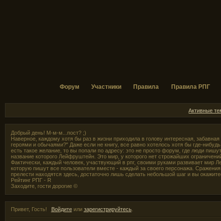
Форум
Участники
Правила
Правила РПГ
Активные т
Добрый день! М-м-м...пост? ;)
Наверное, каждому хотя бы раз в жизни приходила в голову интересная, забавная
героями и обычаями?" Даже если не книгу, все равно хотелось хотя бы где-нибудь,
есть такое желание, то вы попали по адресу: это не просто форум, где люди пишут
название которого Лейфруштейн. Это мир, у которого нет строжайших ограничени
Фактически, каждый человек, участвующий в рпг, своими руками развивает мир Л
которую пишут все пользователи вместе - каждый за своего персонажа. Сражения 
прелести находятся здесь, достаточно лишь сделать небольшой шаг и вы окажите
Рейтинг РПГ - R
Заходите, гости дорогие ©
Привет, Гость!
Войдите
или
зарегистрируйтесь
.