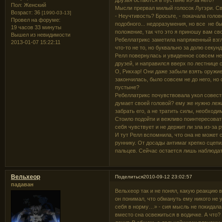
Пол:
Женский
Мысли прервал милый голосок Лугэри. Св
Возраст:
36
[1990-03-13]
- Неучтивость? Бросьте, - покачала голов
Провел на форуме:
подобного... недоразумения, но все не 
19 часов 33 минуты
положение, так что это я приношу вам св
Вышел из невидимости
Ребеллатрикс заметила напряженный взгл
2013-01-07 15:22:11
что-то не то, но буквально за долю секун
Релл повернулась и увиденное совсем не
друзей, и направился вверх по лестнице 
О, Рикхар! Они даже забыли взять оружие
закончилась, было совсем не до него, но
пустыне?
Ребеллатрикс почувствовала укол совест
думает своей головой? ему же нужно леж
забрать его, а не тратить силы, необход
Стоило подойти и вежливо поинтересовать
себя чувствует и не держит ли зла из-за р
И тут Релл вспомнила, что она не может с
руннику. От досады антимаг крепко сцеп
пальцев. Сейчас остается лишь наблюдат
Вельхеор
Поделиться
2010-09-12 23:02:57
падаван
Вельхеор так и не понял, какую реакцию 
он понимал, что обмануть ему никого не 
себя в норму…» - сия мысль не покидала 
вместо сна освежиться в водичке. А что? 