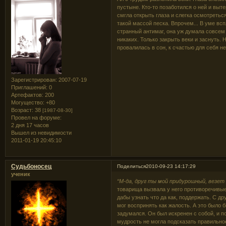
пустыне. Кто-то позаботился о ней и выт
смгла открыть глаза и слегка осмотретьс
такой массой песка. Впрочем... В уме всп
странный антимаг, она уж думала совсем 
никаких. Только закрыть веки и заснуть.
провалилась в сон, к счастью для себя н
Зарегистрирован
: 2007-07-19
Приглашений:
0
Артефактов:
200
Могущество:
+80
Возраст:
38
[1987-08-30]
Провел на форуме:
2 дня 17 часов
Вышел из невидимости
2011-01-19 20:45:10
Судьбоносец
Поделиться
2010-09-23 14:17:29
ученик
“М-да, друг ты мой придурошный, везет 
товарища вызвала у него противоречивые
дабы узнать что да как, поддержать. С д
мог воспринять как жалость. А это было 
задумался. Он был искренен с собой, и 
мудрость не могла подсказать правильно