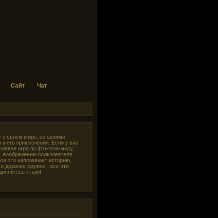
Сайт
Чат
у о своем мире, со своими
 и его приключения. Если у вас
ролевая игра по фэнтези-миру,
и, воображению пользователя.
Все это напоминает историю,
и древнее оружие - все эти
диняйтесь к нам!