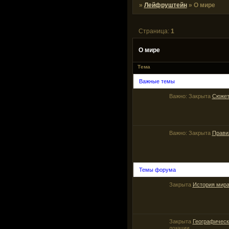
»
Лейфруштейн
»
О мире
Страница:
1
О мире
Тема
Важные темы
Важно:
Закрыта
Сюже
Важно:
Закрыта
Прави
Темы форума
Закрыта
История мир
Закрыта
Географическ
локации