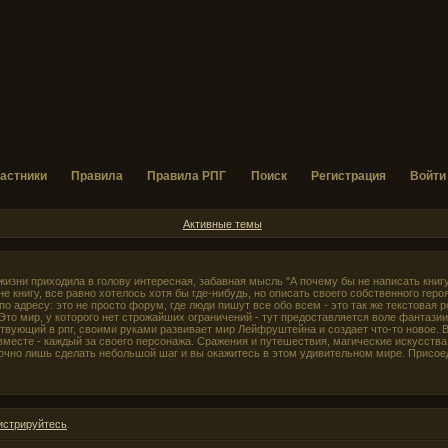
астники
Правила
Правила РПГ
Поиск
Регистрация
Войти
Активные темы
жизни приходила в голову интересная, забавная мысль "А почему бы не написать книг
е книгу, все равно хотелось хотя бы где-нибудь, но описать своего собственного героя
по адресу: это не просто форум, где люди пишут все обо всем - это так же текстовая 
то мир, у которого нет строжайших ограничений - тут предоставляется воле фантази
твующий в рпг, своими руками развивает мир Лейфруштейна и создает что-то новое. 
месте - каждый за своего персонажа. Сражения и путешествия, магические искусства 
точно лишь сделать небольшой шаг и вы окажитесь в этом удивительном мире. Присое
истрируйтесь
.