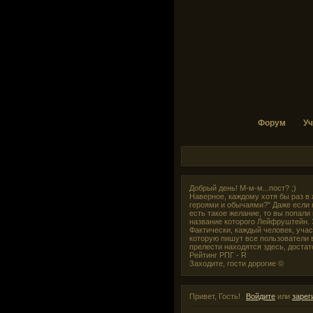
Форум
Уч
Добрый день! М-м-м...пост? ;)
Наверное, каждому хотя бы раз в 
героями и обычаями?" Даже если н
есть такое желание, то вы попали 
название которого Лейфруштейн. Э
Фактически, каждый человек, учас
которую пишут все пользователи в
прелести находятся здесь, доста
Рейтинг РПГ - R
Заходите, гости дорогие ©
Привет, Гость!
Войдите
или
зарег