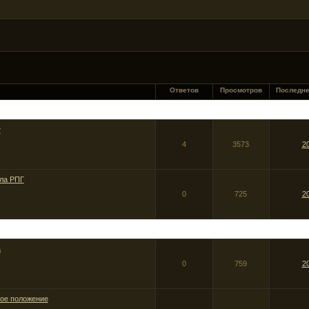
Ответов
Просмотров
Последн
т
4
3573
2
ла РПГ
0
725
2
а
0
759
2
ое положение