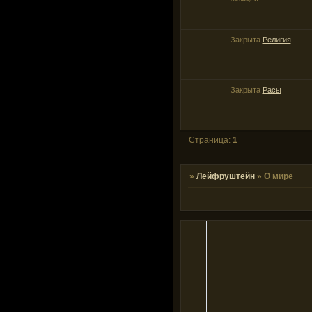
Закрыта
Религия
Закрыта
Расы
Страница:
1
»
Лейфруштейн
»
О мире