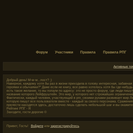
Форум
Участники
Правила
Правила РПГ
Активные т
Добрый день! М-м-м...пост? ;)
Наверное, каждому хотя бы раз в жизни приходила в голову интересная, забавная
героями и обычаями?" Даже если не книгу, все равно хотелось хотя бы где-нибудь,
есть такое желание, то вы попали по адресу: это не просто форум, где люди пишут
название которого Лейфруштейн. Это мир, у которого нет строжайших ограничени
Фактически, каждый человек, участвующий в рпг, своими руками развивает мир Л
которую пишут все пользователи вместе - каждый за своего персонажа. Сражения 
прелести находятся здесь, достаточно лишь сделать небольшой шаг и вы окажите
Рейтинг РПГ - R
Заходите, гости дорогие ©
Привет, Гость!
Войдите
или
зарегистрируйтесь
.