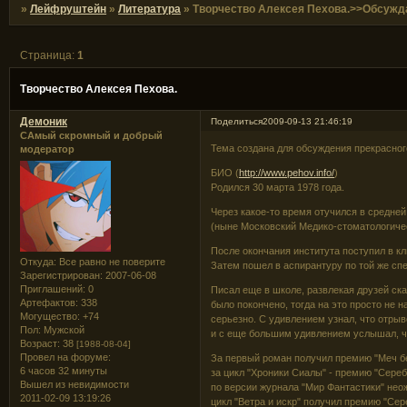
»
Лейфруштейн
»
Литература
»
Творчество Алексея Пехова.>>Обсужда
Страница:
1
Творчество Алексея Пехова.
Демоник
Поделиться
2009-09-13 21:46:19
САмый скромный и добрый
Тема создана для обсуждения прекрасног
модератор
БИО (
http://www.pehov.info/
)
Родился 30 марта 1978 года.
Через какое-то время отучился в средне
(ныне Московский Медико-стоматологиче
После окончания института поступил в к
Откуда:
Все равно не поверите
Затем пошел в аспирантуру по той же сп
Зарегистрирован
: 2007-06-08
Приглашений:
0
Писал еще в школе, развлекая друзей ск
Артефактов:
338
было покончено, тогда на это просто не 
Могущество:
+74
серьезно. С удивлением узнал, что отрыв
Пол:
Мужской
и с еще большим удивлением услышал, ч
Возраст:
38
[1988-08-04]
Провел на форуме:
За первый роман получил премию "Меч бе
6 часов 32 минуты
за цикл "Хроники Сиалы" - премию "Сере
Вышел из невидимости
по версии журнала "Мир Фантастики" неож
2011-02-09 13:19:26
цикл "Ветра и искр" получил премию "Сер