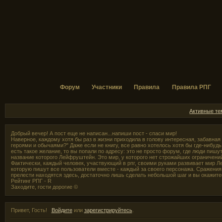
Форум
Участники
Правила
Правила РПГ
Активные т
Добрый вечер! А пост еще не написан...напиши пост - спаси мир!
Наверное, каждому хотя бы раз в жизни приходила в голову интересная, забавная
героями и обычаями?" Даже если не книгу, все равно хотелось хотя бы где-нибудь,
есть такое желание, то вы попали по адресу: это не просто форум, где люди пишут
название которого Лейфруштейн. Это мир, у которого нет строжайших ограничени
Фактически, каждый человек, участвующий в рпг, своими руками развивает мир Л
которую пишут все пользователи вместе - каждый за своего персонажа. Сражения 
прелести находятся здесь, достаточно лишь сделать небольшой шаг и вы окажите
Рейтинг РПГ - R
Заходите, гости дорогие ©
Привет, Гость!
Войдите
или
зарегистрируйтесь
.