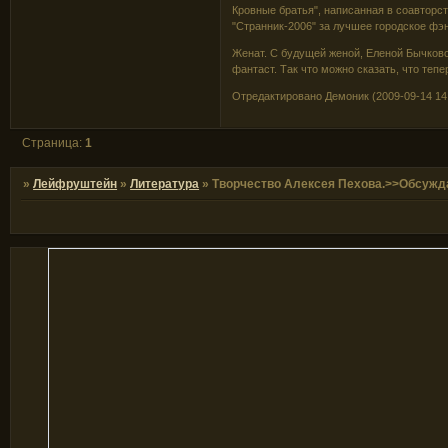
Кровные братья", написанная в соавторс
"Странник-2006" за лучшее городское фэнт
Женат. С будущей женой, Еленой Бычковой
фантаст. Так что можно сказать, что теп
Отредактировано Демоник (2009-09-14 14:
Страница:
1
»
Лейфруштейн
»
Литература
»
Творчество Алексея Пехова.>>Обсужда