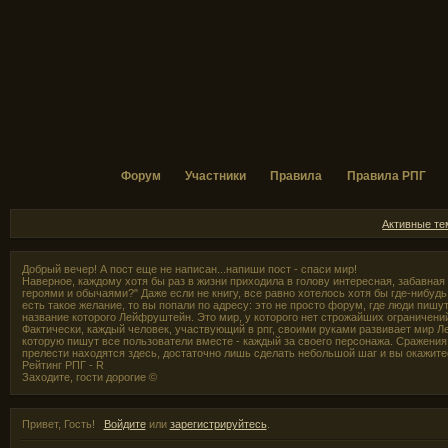
Форум
Участники
Правила
Правила РПГ
Активные т
Добрый вечер! А пост еще не написан...напиши пост - спаси мир!
Наверное, каждому хотя бы раз в жизни приходила в голову интересная, забавная
героями и обычаями?" Даже если не книгу, все равно хотелось хотя бы где-нибудь,
есть такое желание, то вы попали по адресу: это не просто форум, где люди пишут
название которого Лейфруштейн. Это мир, у которого нет строжайших ограничени
Фактически, каждый человек, участвующий в рпг, своими руками развивает мир Л
которую пишут все пользователи вместе - каждый за своего персонажа. Сражения 
прелести находятся здесь, достаточно лишь сделать небольшой шаг и вы окажите
Рейтинг РПГ - R
Заходите, гости дорогие ©
Привет, Гость!
Войдите
или
зарегистрируйтесь
.