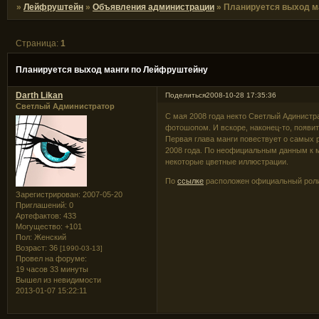
»
Лейфруштейн
»
Объявления администрации
»
Планируется выход м
Страница:
1
Планируется выход манги по Лейфруштейну
Darth Likan
Поделиться
2008-10-28 17:35:36
Светлый Администратор
С мая 2008 года некто Светлый Адинистра
фотошопом. И вскоре, наконец-то, появит
Первая глава манги повествует о самых 
2008 года. По неофициальным данным к м
некоторые цветные иллюстрации.
По
ссылке
расположен официальный роли
Зарегистрирован
: 2007-05-20
Приглашений:
0
Артефактов:
433
Могущество:
+101
Пол:
Женский
Возраст:
36
[1990-03-13]
Провел на форуме:
19 часов 33 минуты
Вышел из невидимости
2013-01-07 15:22:11