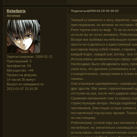
Rebellatrix
Поделиться
2009-04-29 00:36:03
Антимаг
Темный устремился к лесу, вероятно, над
преследования, но антимаг не отставал. 
Релл теряла мага из виду. То ли он испол
но если бы не чутье антимага, Ребеллат
Вскоре маг выбежал на небольшую поляну 
просто не отделаться и единственный шан
выставила перед собой глевию, стараясь
каждый вздох, каждый шаг, взгляд - все 
Зарегистрирован
: 2008-01-21
Использовать антимагическую сферу сейч
Приглашений:
0
Необходимо было обездвижить мага, преж
Артефактов:
54
свою косу, его дыхание успокоилось и о
Могущество:
+44
сосредоточилась, прокручивая в голове 
Провел на форуме:
тишина...
14 часов 35 минут
Они атаковали одновременно: сорвавшис
Вышел из невидимости
друг другом. Маг нанес горизонтальный у
2013-01-07 15:16:28
отступив на шаг, после чего ударила свер
Сражение напоминало чем-то хорошо отре
странствующие актеры. Иногда подобное 
противников, блестящие острые клинки и
поставленный под музыку оружия. Только 
по-настоящему.
Ребеллатрикс успела пару раз несильно за
неглубокую, но значительно снизившую ск
использовать свои антимагические спосо