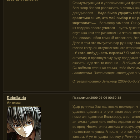
Стимулирующим и успокаивающим фактом
Вельхеор боялся рассказать о личных кач
догадывался. –
Надо было ударить тебя
сразиться с ним, это мой выбор и не 
жертвовать…
- Вельхеор замялся. Он чу
из подарка своего учителя – пусть даже э
спутника чем тот рисковал, на что он ше
Зашевелившийся темный отвлек его. Это б
Дело в том что выпустив пар руннику ст
голове когда он оглушал темного вторичн
- У кого-нибудь есть веревка? Я забл
антимагу и протянул ему руку предлагая 
сказать надо что-то иное, но…
В общем 
Он поймет что я не со зла, надо было 
напортачил. Зато теперь этот урок он 
Отредактировано Вельхеор (2009-05-05 23
Rebellatrix
Поделиться
2009-05-06 00:50:48
Антимаг
Удар рунника был настолько неожидан, чт
удалось сделать это, учитывая расстояни
помогая подняться Вельхеору, а вот анти
антимага - дело явно неблагодарное из-з
во вред. Несмотря на антимагическую ау
полностью не ушла. А после того, как Ре
заныла. А уж от удара по лицу у Релл чут