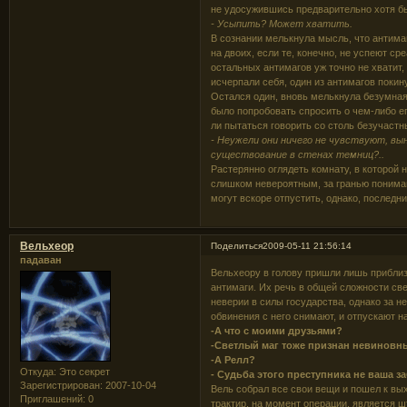
не удосужившись предварительно хотя бы
- Усыпить? Может хватить.
В сознании мелькнула мысль, что антимаг
на двоих, если те, конечно, не успеют ср
остальных антимагов уж точно не хватит,
исчерпали себя, один из антимагов покин
Остался один, вновь мелькнула безумна
было попробовать спросить о чем-либо е
ли пытаться говорить со столь безучаст
- Неужели они ничего не чувствуют, вын
существование в стенах темниц?..
Растерянно оглядеть комнату, в которой 
слишком невероятным, за гранью пониман
могут вскоре отпустить, однако, последн
Вельхеор
Поделиться
2009-05-11 21:56:14
падаван
Вельхеору в голову пришли лишь приблиз
антимаги. Их речь в общей сложности све
неверии в силы государства, однако за 
обвинения с него снимают, и отпускают н
-А что с моими друзьями?
-Светлый маг тоже признан невиновн
-А Релл?
Откуда:
Это секрет
- Судьба этого преступника не ваша з
Зарегистрирован
: 2007-10-04
Вель собрал все свои вещи и пошел к вых
Приглашений:
0
трактир, на момент операции, является 