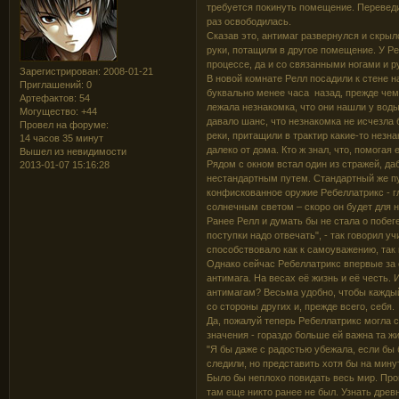
требуется покинуть помещение. Переведит
раз освободилась.
Сказав это, антимаг развернулся и скрыл
руки, потащили в другое помещение. У Ре
процессе, да и со связанными ногами и 
Зарегистрирован
: 2008-01-21
В новой комнате Релл посадили к стене н
Приглашений:
0
буквально менее часа назад, прежде чем 
Артефактов:
54
лежала незнакомка, что они нашли у воды
Могущество:
+44
давало шанс, что незнакомка не исчезла 
Провел на форуме:
реки, притащили в трактир какие-то незн
14 часов 35 минут
далеко от дома. Кто ж знал, что, помогая
Вышел из невидимости
Рядом с окном встал один из стражей, да
2013-01-07 15:16:28
нестандартным путем. Стандартный же пут
конфискованное оружие Ребеллатрикс - г
солнечным светом – скоро он будет для 
Ранее Релл и думать бы не стала о побег
поступки надо отвечать", - так говорил 
способствовало как к самоуважению, так 
Однако сейчас Ребеллатрикс впервые за 
антимага. На весах её жизнь и её честь. 
антимагам? Весьма удобно, чтобы каждый
со стороны других и, прежде всего, себя.
Да, пожалуй теперь Ребеллатрикс могла с
значения - гораздо больше ей важна та ж
"Я бы даже с радостью убежала, если бы 
следили, но представить хотя бы на минут
Было бы неплохо повидать весь мир. Про
там еще никто ранее не был. Узнать древ