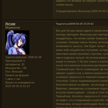
надеясь что антимаг не свершит глупост
голове мысль.
Отредактировано Вельхеор (2009-04-05 23
Лугэри
Поделиться
2009-04-28 15:25:42
Модератор
Все для Лугэри происходило в неком вяз
легенду преподнес Вельхеор для трактирщ
понадеялась, что потом сможет вникнуть 
сознание. Изредка сквозь пелену затиха
возможность заснуть, тем будет лучше - 
какие-либо неудобства спутникам, которы
некоторое время оказалась Светлая, сули
Зарегистрирован
: 2008-01-06
ним и поделать нельзя. Не использовать 
Приглашений:
0
конце-то концов. У Лугэри только и хват
Артефактов:
30
после чего магичка позволила растворить
Могущество:
+39
Странный шум. Нечто чужеродное. До пон
Пол:
Женский
заворот чудного сна, а именно реальност
Провел на форуме:
успевшее закрыться от внешнего мира с
1 день 1 час
способом. Сквозь поднимающуюся панику 
Вышел из невидимости
безответственно оставила - могла ведь и
2010-09-25 21:51:14
Впрочем, самокритику услужливое подсоз
во всем происходящее - откуда в этом п
Темный маг. Хотелось закрыться от этог
не видеть это устрашающее существо, не
Незнакомка, которую необходимо было защ
должна была хотя бы попытаться спасти 