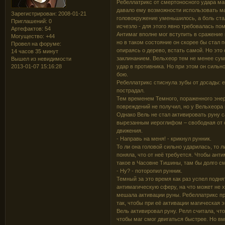
Ребеллатрикс от смертоносного удара маг
давало ему возможности использовать ма
Зарегистрирован
: 2008-01-21
головокружение уменьшилось, а боль стал
Приглашений:
0
исчезло - для этого явно требовалась по
Артефактов:
54
Антимаг вполне мог вступить в сражение 
Могущество:
+44
но в таком состояние он скорее бы стал 
Провел на форуме:
опираясь о дерево, встать самой. Но это
14 часов 35 минут
заклинанием. Вельхеор тем не менее суме
Вышел из невидимости
удар в противника. Но при этом он сильн
2013-01-07 15:16:28
бою.
Ребеллатрикс стиснула зубы от досады: е
пострадал.
Тем временем Темного, пораженного энер
повреждений не получил, но у Вельхеора 
Однако Вель не стал активировать руну с
вырезанным иероглифом – свободная от 
движения.
- Направь на меня! - крикнул рунник.
То ли она головой сильно ударилась, то 
поняла, что от неё требуется. Чтобы ант
такое в Часовне Тишины, там бы долго с
- Ну? - поторопил рунник.
Темный за это время как раз успел поднят
антимагическую сферу, на что может не х
мешала активации руны. Ребеллатрикс пр
так, чтобы при её активации магическая 
Вель активировал руну. Релл считала, что
чтобы маг смог двигаться быстрее. Но в