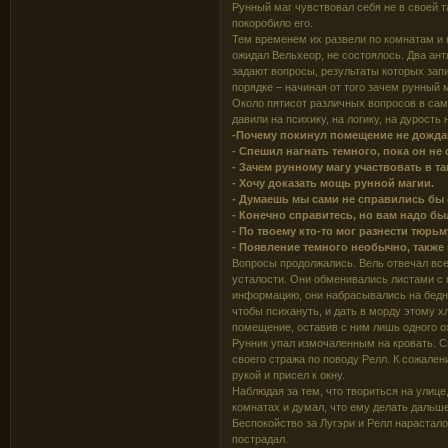
Рунный маг чувствовал себя не в своей т
покоробило его.
Тем временем их развели по комнатам и 
ожидал Вельхеор, не состоялось. Два ант
задают вопросы, результаты которых зап
порядке – начиная от того зачем рунный 
Около пятисот различных вопросов в сам
давили на психику, на логику, на дурост
-Почему покинул помещение не дожд
- Спешил нагнать темного, пока он не
- Зачем рунному магу участвовать в т
- Хочу доказать мощь рунной магии.
- Думаешь мы сами не справились бы
- Конечно справитесь, но вам надо был
- По твоему кто-то мог разнести тюрь
- Появление темного необычно, также к
Вопросы продолжались. Вель отвечал все 
усталости. Они обменивались листами с
информацию, они набрасывались на бедно
чтобы психануть, и дать в морду этому хл
помещение, оставив с ним лишь одного о
Рунник упал измочаленным на кровать. С
своего стража по поводу Релл. К сожален
рукой и присел к окну.
Наблюдая за тем, что твориться на улице
комнатах и думал, что ему делать дальше
Беспокойство за Лугэри и Релл нарастало
пострадал.