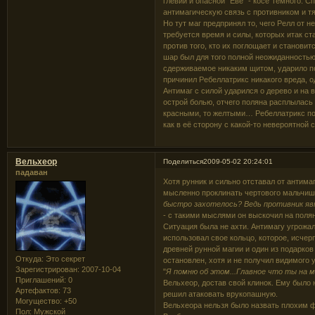
глевии и опасной "Еве" - косе Темного. 
антимагическую связь с противником и тя
Но тут маг предпринял то, чего Релл от н
требуется время и силы, которых итак ст
против того, кто их поглощает и станови
шар был для того полной неожиданностью
сдерживаемое никаким щитом, ударило по 
причинил Ребеллатрикс никакого вреда, о
Антимаг с силой ударился о дерево и на 
острой болью, отчего поляна расплылась
красными, то желтыми… Ребеллатрикс поч
как в её сторону с какой-то невероятной 
Вельхеор
Поделиться
2009-05-02 20:24:01
падаван
Хотя рунник и сильно отставал от антима
мысленно проклинать чертового мальчиш
быстро захотелось? Ведь противник явн
- с такими мыслями он выскочил на полян
Ситуация была не ахти. Антимагу угрожала
использовал свое кольцо, которое, исчерп
древней рунной магии и один из подарков
Откуда:
Это секрет
остановлен, хотя и не получил видимого 
Зарегистрирован
: 2007-10-04
"
Я помню об этом...Главное что ты на ме
Приглашений:
0
Вельхеор, достав свой клинок. Ему было 
Артефактов:
73
решил атаковать врукопашную.
Могущество:
+50
Вельхеора нельзя было назвать плохим ф
Пол:
Мужской