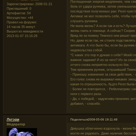
Поглощенная энергия медленнее, чем све
Зарегистрирован
: 2008-01-21
боль от удара рунника, затем уменьшилас
Приглашений:
0
последствия полученных ран: Релл чувст
Артефактов:
54
Антимаг не мог позволить себе, чтобы чу
Могущество:
+44
слушать рунника.
Провел на форуме:
Не мила жизнь? А если так и есть? Лучш
14 часов 35 минут
жизнь гнить в темнице. А сейчас? Скорее 
Вышел из невидимости
Вряд ли за поимку Темного они решат пр
2013-01-07 15:16:28
Но, даже если так, не стоило подставлять
антимага. А что было бы, если бы рунни
недовольства собой.
"С каких это пор я думаю о себе? Моей г
важное задание! И из-за чего? Из-за сво
отчего снова неприятно кольнуло бок.
Тем временем рунник, оглушивший Темно
- Приношу извинения за свои действия, -
Его голос снова не выражал никаких эмо
какая-то отрешенность, будто Релл была 
- Более не повторится, - Ребеллатрикс см
ноги с первого раза.
- Да, с победой, - задумчиво произнес ан
добавил, - спасибо.
Лугэри
Поделиться
2009-05-06 19:11:48
Модератор
Девушка облегченно вздохнула - жизни Ве
могло не радовать. Даже наличие бессоз