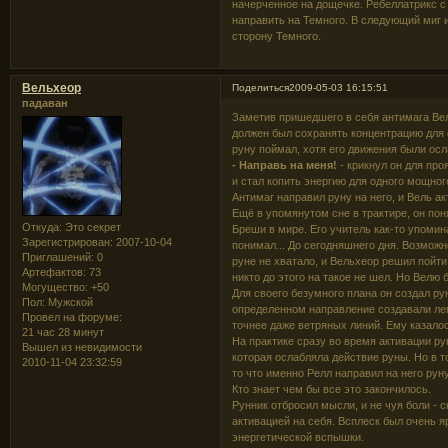
начерченное на дощечке. Ребеллатрикс с 
направить на Темного. В следующий миг 
сторону Темного.
Вельхеор
Поделиться
2009-05-03 16:15:51
падаван
Заметив пришедшего в себя антимага Вель
должен был сохранять концентрацию для с
руну поймал, хотя его движения были ос
- Направь на меня!
- крикнул он для пр
и стал копить энергию для одного мощног
Антимаг направил руну на него, и Вель акт
Ещё в упомянутом сне в трактире, он пон
Откуда:
Это секрет
Бреши в мире. Его учитель как-то упомина
Зарегистрирован
: 2007-10-04
понимал... До сегодняшнего дня. Возможн
Приглашений:
0
руне не хватало, и Вельхеор решил пойти
Артефактов:
73
никто до этого на такое не шел. Но Велю 
Могущество:
+50
Для своего безумного плана он создал ру
Пол:
Мужской
определенном направление создавали лег
Провел на форуме:
точнее даже ветряных линий. Ему казало
21 час 28 минут
На практике сразу во время активации ру
Вышел из невидимости
которая ослабляла действие руны. Но в т
2010-11-04 23:32:59
то что именно Релл направил на него руну
Кто знает чем бы все это закончилось.
Рунник отбросил мысли, и не чуя боли - 
активацией на себя. Всплеск был очень я
энергетической вспышки.