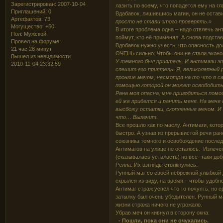
Зарегистрирован
: 2007-10-04
лазить по всему, что попадется ему на гл
Приглашений:
0
Вдабавок, лишившись магии, он не остав
Артефактов:
73
просто не стали этого проверять.»
Могущество:
+50
В итоге проблема одна – надо отвлечь ан
Пол:
Мужской
поймут, кто её применял. А снова подста
Провел на форуме:
Вдобавок нужно учесть, что опасность до
21 час 28 минут
ОЧЕНЬ сильно. Чтобы они не стали эконом
Вышел из невидимости
У темного был приятель. И антимаги э
2010-11-04 23:32:59
спешит его приятель. Я, великолепный 
пронзив мечом, несмотря на то что я са
помощью которой он может освободить 
Рана моя опасна, мне пригодиться помо
ей же придется и ранить меня. На мече
высбожу остатки, скопленные мечом. И 
что… Вылечит.
Все прошло как по маслу. Антимаги, кото
быстро. А узнав из прерывистой речи ран
союзника темного и освобождение послед
Антимагов на улице не осталось. Излече
(сказывалась усталость) но все- таки доб
Релла. Их взгляды столкнулись.
Рунный маг со своей небрежной улыбкой 
скрылся из виду, на время – чтобы удобн
Антимаг страж успел что то почуять, но 
затылку был очень убедителен. Рунный м
жизни стража ничего не угрожало.
Убрав меч он кивнул в сторону окна.
- Пошли, пока они не очухались.