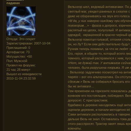
падаван
Вельхеор шел, ведомый антимагами. По до
светлый маг, увидел раненых в схватке с
даже не оборачиваясь на звук его голоса.
«М да, у них наверно каждому при обуч
поговорим…»
- фраза о допросе, изречен
распятый на цепях, полуголый. И антимаг
одеждой, окрашенной в красно-черный цве
Откуда:
Это секрет
Вельхеор помотал головой, отгоняя столь
Зарегистрирован
: 2007-10-04
он, но Лу? Если они действительно будут
Приглашений:
0
Рунник теперь понимал, за что не любят 
Артефактов:
73
Его, героя, в общем-то, который всего ли
Могущество:
+50
темного, который расправился с ним, пус
Пол:
Мужской
«Нет, не думай так. У антимагов сейча
Провел на форуме:
человек, была разрушена тюрьма. Я им 
21 час 28 минут
- Вельхеор задумчиво посмотрел на антим
Вышел из невидимости
тюряге – вот его альтернатива. Он отступ
2010-11-04 23:32:59
сбежим.»
Вель не собирался бросать его 
бы не антимаги…
Тем временем на горизонте показалась 
конвоем его постояльцев, побледнел. Вел
допросят. С пристрастием.
Вдабавко в деревне находились ещё антим
оцепили деревню, и начали методично её
Сами антимаги расположились в таверне.
дальше Вель не знал. Оставалось тока до
этого расспросят. Трактир занят лишь вр
комнаты.