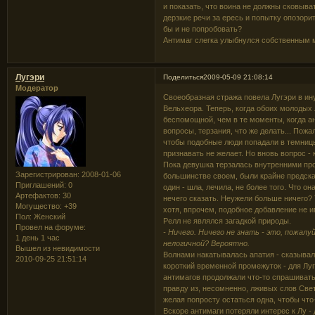
и показать, что воина не должны сковыва
дерзкие речи за ересь и попытку опозори
бы и не попробовать?
Антимаг слегка улыбнулся собственным м
Лугэри
Поделиться
2009-05-09 21:08:14
Модератор
Своеобразная стража повела Лугэри в ин
Вельхеора. Теперь, когда обоих молодых
беспомощной, чем в те моменты, когда а
вопросы, терзания, что же делать... Пожа
чтобы подобные люди попадали в темницы,
признавать не желает. Но вновь вопрос - 
Пока девушка терзалась внутренними про
Зарегистрирован
: 2008-01-06
большинстве своем, были крайне предска
Приглашений:
0
один - шла, лечила, не более того. Что о
Артефактов:
30
нечего сказать. Неужели больше ничего? 
Могущество:
+39
хотя, впрочем, подобное добавление не и
Пол:
Женский
Релл не являлся загадкой природы.
Провел на форуме:
- Ничего. Ничего не знать - это, пожал
1 день 1 час
нелогичной? Вероятно.
Вышел из невидимости
Волнами накатывалась апатия - сказывала
2010-09-25 21:51:14
короткий временной промежуток - для Лу
антимагов продолжали что-то спрашивать
правду из, несомненно, лживых слов Све
желая попросту остаться одна, чтобы что
Вскоре антимаги потеряли интерес к Лу 