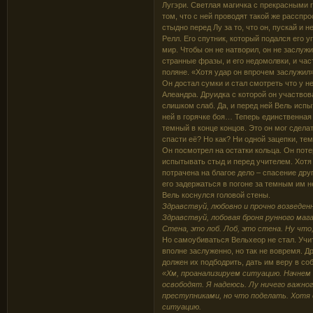
Лугэри. Светлая магичка с прекрасными
том, что с ней проводят такой же расспр
стыдно перед Лу за то, что он, пускай и н
Релл. Его спутник, который подался его у
мир. Чтобы он не натворил, он не заслуж
странные фразы, и его недомолвки, и част
поляне. «Хотя удар он впрочем заслужил
Он достал сумки и стал смотреть что у не
Алеандра. Друидка с которой он участвов
слишком слаб. Да, и перед ней Вель испыт
ней в горячке боя… Теперь единственная 
темный в конце концов. Это он мог сдела
спасти её? Но как? Ни одной зацепки, те
Он посмотрел на остатки кольца. Он поте
испытывать стыд и перед учителем. Хотя 
потрачена на благое дело – спасение друг
его задержаться в погоне за темным им н
Вель коснулся головой стены.
Здравствуй, любовно и прочно возведен
Здравствуй, лобовая броня рунного маг
Стена, это лоб. Лоб, это стена. Ну что
Но самоубиваться Вельхеор не стал. Учите
вполне заслуженно, но так не вовремя. Д
должен их подбодрить, дать им веру в со
«Хм, проанализируем ситуацию. Начнем 
освободят. Я надеюсь. Лу ничего важног
преступниками, но что поделать. Хотя
ситуацию.