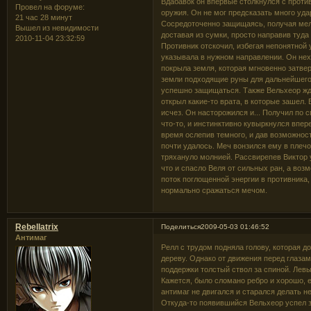
Вдабавок он впервые столкнулся с проти
Провел на форуме:
оружия. Он не мог предсказать много уда
21 час 28 минут
Сосредоточенно защищаясь, получая мелк
Вышел из невидимости
доставая из сумки, просто направив туда
2010-11-04 23:32:59
Противник отскочил, избегая непонятной 
указывала в нужном направлении. Он нех
покрыла земля, которая мгновенно затвер
земли подходящие руны для дальнейшего б
успешно защищаться. Также Вельхеор ждал
открыл какие-то врата, в которые зашел. 
исчез. Он насторожился и... Получил по 
что-то, и инстинктивно кувыркнулся впер
время ослепив темного, и дав возможнос
почти удалось. Меч вонзился ему в плечо
тряхануло молнией. Рассвирепев Виктор у
что и спасло Веля от сильных ран, а воз
поток поглощенной энергии в противника, 
нормально сражаться мечом.
Rebellatrix
Поделиться
2009-05-03 01:46:52
Антимаг
Релл с трудом подняла голову, которая до
дереву. Однако от движения перед глаза
поддержки толстый ствол за спиной. Левы
Кажется, было сломано ребро и хорошо, е
антимаг не двигался и старался делать н
Откуда-то появившийся Вельхеор успел за