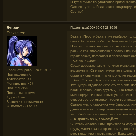
И тут антимаг почувствовал приближение
Однако чувства Релл вскоре подтвердили
Светлой.
Лугэри
Поделиться
2009-05-04 23:39:08
Модератор
Бежать. Просто бежать, не разбирая толко
целью было найти Релл и Вельхеора. Впро
Положительных эмоций все это совсем не
раньше как-либо связана с подобными си
героическом, пафосном и прекрасном обра
- Как же наивно!
Среди деревьев уже отчетливо мелькали 
Зарегистрирован
: 2008-01-06
возможным, Светлая толком не видела, в
Приглашений:
0
сказать - они живы, что не могло не радов
Артефактов:
30
- Пока. У этого Темного невероятная си
Могущество:
+39
Тут Лугэри отдавала себе отчет в том, чт
Пол:
Женский
вести к совершенно другому, к наставле
Провел на форуме:
милосердия. И если вспыхнувшая злость 
1 день 1 час
совсем соответствовал теории всепроще
Вышел из невидимости
Однако место сражения уже было достигну
2010-09-25 21:51:14
данный момент совершенно ненужные мысл
хотя бы был в сознании, хоть состояние е
- Не двигайтесь, пожалуйста!
С нотками волнениями произнесла девушк
грудь, магическая энергия немедленно за
восстанавливая клетки крови. Едва замет