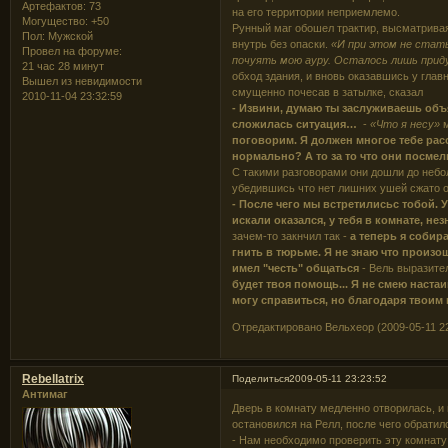
Артефактов:
73
на его территории неприемлемо.
Могущество:
+50
Рунный маг обошел трактир, высматривая 
Пол:
Мужской
внутрь без опаски.
«И при этом не стат
Провел на форуме:
почуять мою ауру. Осталось лишь прид
21 час 28 минут
обход здания, и вновь оказавшись у главн
Вышел из невидимости
смущенно почесав в затылке, сказал
2010-11-04 23:32:59
- Извини, думаю ты заслуживаешь объя
сложилась ситуация…
-
«Что я несу»
м
поговорим. Я должен многое тебе расс
нормально? А то за то что они посмели
С такими разговорами они дошли до небо
убедившись что нет лишних ушей сжато о
- После чего мы встретилисьс тобой. 
искали оказался, у тебя в комнате, не
зачем-то закнчил так -
а теперь я собир
гнить в тюрьме. Я не знаю что произо
имел "честь" общаться
- Вель выразите
будет твоя помощь... Я не смею настаив
могу справиться, но благодаря твоим
Отредактировано Вельхеор (2009-05-11 22
Rebellatrix
Поделиться
2009-05-11 23:23:52
Антимаг
Дверь в комнату медленно отворилась, и 
остановился на Релл, после чего обратил
- Нам необходимо проверить эту комнату 