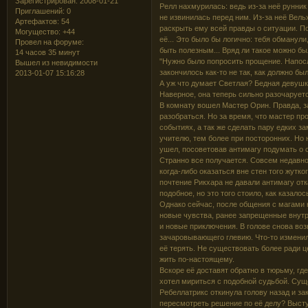
Зарегистрирован
: 2008-01-21
Релл нахмурилась: ведь из-за неё рунник
Приглашений:
0
не извинилась перед ним. Из-за неё Вель
Артефактов:
54
раскрыть ему всей правды о ситуации. По
Могущество:
+44
её... Это было бы логично: тебя обманули
Провел на форуме:
быть полезным... Вряд ли такое можно бы
14 часов 35 минут
"Нужно было попросить прощение. Напосле
Вышел из невидимости
закончилось как-то не так, как должно бы
2013-01-07 15:16:28
А уж что думает Светлая? Бедная девушк
Наверное, она теперь сильно разочаруетс
В комнату вошел Мастер Орин. Правда, з
разобраться. Но за время, что мастер пр
событиях, а так же сделать пару едких з
учителю, тем более при посторонних. Но 
ушел, посоветовав антимагу подумать о с
Странно все получается. Совсем недавно
когда-либо оказаться вне стен того жутко
почтение Рикхара не давали антимагу отк
подобное, но это того стоило, как казалос
Однако сейчас, после общения с магами 
новые чувства, ранее запрещенные внут
и новые приключения. В голове снова во
зачаровывающего глевию. Что-то изменил
её терять. Не существовать более ради ц
жить по-настоящему.
Вскоре её доставят обратно в тюрьму, где
хотел мириться с подобной судьбой. Сущ
Ребеллатрикс откинула голову назад и за
пересмотреть решение по её делу? Высту