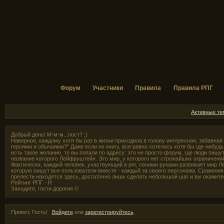
Форум
Участники
Правила
Правила РПГ
Активные т
Добрый день! М-м-м...пост? ;)
Наверное, каждому хотя бы раз в жизни приходила в голову интересная, забавная
героями и обычаями?" Даже если не книгу, все равно хотелось хотя бы где-нибудь,
есть такое желание, то вы попали по адресу: это не просто форум, где люди пишут
название которого Лейфруштейн. Это мир, у которого нет строжайших ограничени
Фактически, каждый человек, участвующий в рпг, своими руками развивает мир Л
которую пишут все пользователи вместе - каждый за своего персонажа. Сражения 
прелести находятся здесь, достаточно лишь сделать небольшой шаг и вы окажите
Рейтинг РПГ - R
Заходите, гости дорогие ©
Привет, Гость!
Войдите
или
зарегистрируйтесь
.