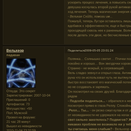
ускорить процесс лечения, а повысить ск
девушка коснулась второй рукой антимага
ход лечения. Теперь магическая энергия 
- Великая Сейбо, помоги им...
Пожалуй, теперь Лугэри оставалось лишь 
вдобавок к эффективности, еще и быстры
проходящей сквозь нее к раненным. Волно
после делать эти двое, но бесчисленные
Вельхеор
Поделиться
2009-05-05 23:01:24
падаван
Полянка… Солнышко светит… Птички поют
покойно и хорошо… Вон звездочки хоровод
Странно - не мокрый, а согревающий.
Вель сладко зевнул и открыл глаза. Анти
руна что он использовал чуть не вытянул
быстро восстановят его магический потен
но не создавать и заряжать.
Откуда:
Это секрет
Он посмотрел на своих друзей. Благодар
Зарегистрирован
: 2007-10-04
рядом
Приглашений:
0
- Подсоби подняться… -
обратился к не
Артефактов:
73
посмотрел прямо в глаза Реллу. Спокойн
Могущество:
+50
-Релл… Ты…
- он резко сжал кулак и от
Пол:
Мужской
от неожиданности не удержался на ногах 
Провел на форуме:
свет сильно захотелось? Подвигов? Ж
21 час 28 минут
никаких проблем не возникло ни у теб
Вышел из невидимости
ты считаешь меня слабым?
– Вельхеор 
2010-11-04 23:32:59