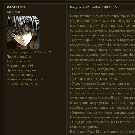
Rebellatrix
Поделиться
2009-05-07 00:10:35
Антимаг
Подбежавшие антимаги быстро окружили п
среди борцов против магов были и два 
изменения в магии. Эти двое несколько 
которые, хоть и имели стандартные черн
знала многих, но один из присутствующи
- Мастер Орин, - Релл склонила голову в 
присутствующих, одетый в белые одежды
Мастер смерил ученика недовольный взгл
Зарегистрирован
: 2008-01-21
взгляд остановился на Темном. Орин Ирит
Приглашений:
0
антимагической аурой, стали дожидаться
Артефактов:
54
сравнивая её с заключенной девушкой, по
Могущество:
+44
- Где еще одна? Докладывай, - голос анти
Провел на форуме:
- Была телепортирована Темным магом. Е
14 часов 35 минут
четко произнося каждое слово.
Вышел из невидимости
- Ясно, - отрезал Орин, - арестовать их,
2013-01-07 15:16:28
перевел взгляд на ученика, - с тобой я р
Оставшиеся антимаги, не охранявшие Тем
заклинание антимагической ауры, котора
было просто недопустимо: Светлая, скорее
подобная мера не привела к печальным 
- Учитель, постойте! - Релл преградила 
Они помогли обезвредить Темного и сильн
- Я тут решаю, что можно, а что нельзя. 
возможные рамки.
В очередной раз Мастер использовал муж