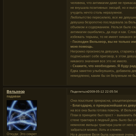
человека, что антимагии даже не прикаса
не внушала позитивных эмоций, но и выгл
учудить нечто столь неразумное.
Любопытство пересилило, все же девушке
девушка безропотно последовала за Вел
объемом и содержанием. Нельзя было сказ
антимагии ошибались, да еще и как. Сло
избежать тюрьмы, то не имеет никакого з
- Господин Вельхеор, вы не только и
мою помощь.
Негромко произнесла девушка, стараясь 
подписывает себе приговор, в этом девуш
никакого значения все это не имело.
- Скажите, что необходимо. Я буду ра
Едва заметно улыбнувшись, добавила деву
немедленно, каким бы он безумным не бы
Вельхеор
Поделиться
2009-05-12 22:05:54
падаван
Она поистине прекрасна, олицетворени
- Благодарю, о прекраснейшая из деву
на все она была готова помочь. И Вельх
План в принципе был прост – выманить б
стене трактира в людный день было бы с
немногие жильцы трактира ушли от него 
забраться можно. Хоть и сложно.
Откуда:
Это секрет
Но в деревне Веля была харчевня очень п