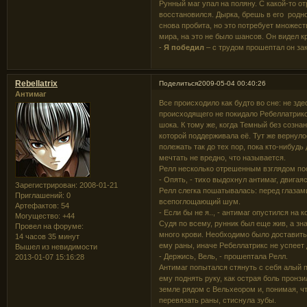
Рунный маг упал на поляну. С какой-то о
восстановился. Дырка, брешь в его родн
снова пробита, но это потребует множеств
мира, на это не было шансов. Он видел к
-
Я победил
– с трудом прошептал он за
Rebellatrix
Поделиться
2009-05-04 00:40:26
Антимаг
Все происходило как будто во сне: не зде
происходящего не покидало Ребеллатрикс
шока. К тому же, когда Темный без сознан
которой поддерживала её. Тут же вернуло
полежать так до тех пор, пока кто-нибудь
мечтать не вредно, что называется.
Релл несколько отрешенным взглядом по
- Опять, - тихо выдохнул антимаг, двига
Зарегистрирован
: 2008-01-21
Релл слегка пошатывалась: перед глазам
Приглашений:
0
всепоглощающий шум.
Артефактов:
54
- Если бы не я.., - антимаг опустился на 
Могущество:
+44
Судя по всему, рунник был еще жив, а зна
Провел на форуме:
много крови. Необходимо было доставить 
14 часов 35 минут
ему раны, иначе Ребеллатрикс не успеет 
Вышел из невидимости
- Держись, Вель, - прошептала Релл.
2013-01-07 15:16:28
Антимаг попытался стянуть с себя алый п
ему поднять руку, как острая боль пронз
земле рядом с Вельхеором и, понимая, чт
перевязать раны, стиснула зубы.