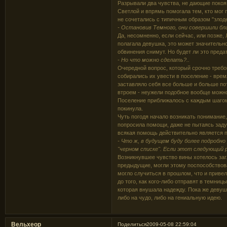
Разрывали два чувства, не дающие покоя
Светлой и впрямь помогала тем, кто мог
не сочетались с типичным образом "злоде
- Остановив Темного, они совершили бл
Да, несомненно, если сейчас, или позже,
полагала девушка, это может значительно
обвинения снимут. Но будет ли это предат
- Но что можно сделать?..
Очередной вопрос, который срочно требов
собирались их увести в поселение - врем
заставляло себя все больше и больше пот
втроем - неужели подобное вообще можно
Поселение приближалось с каждым шагом,
покинула.
Чуть погодя начало возникать понимание,
попросила помощи, даже не пытаясь заду
всякая помощь действительно является
- Что ж, в будущем буду более подробн
"черном списке". Если этот следующий р
Возникнувшее чувство вины хотелось заг
предыдущие, могли этому поспособствова
могло случиться в прошлом, что и привело
до того, как кого-либо отправят в темниц
которая внушала надежду. Пока же девуш
либо на чудо, либо на гениальную идею.
Вельхеор
Поделиться
2009-05-08 22:59:04