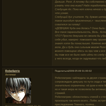
Дальше. Релл. А почему бы собственно 
узнать что она жива? Надо поработать
Следущая Ал. Пока нет ключа нечего и 
что узнаю.
Следущий дух учителя. Ну, думаю интер
такое выходит приключение,»
- мысленн
схватился за голову!
«ДЕВУШКА! Куда она делась? Окна были 
Все твоя параноидальность, Вель.. Кст
ЧТО? Просто девушка не смогла бы уб
себя убил, наверно помогает ему принять
знают хотя бы понаслышке. Конечно вел
вела. Да и будь она сильным магом Релл 
может помощник здесь ни при чем и все
бы там все не было надо идти по следу
у него всегда, когда он задумывал что л
Rebellatrix
Поделиться
2009-05-09 01:00:02
Антимаг
Ребеллатрикс наблюдала за двумя страж
сопровождали девушку по пути сюда и те
значительно ограничены: её руки и ноги б
но и такая мера не позволила бы антимаг
стражей.
Ребеллатрикс облокотилась спиной о сте
произошло так много всего...Побег, встре
преследование Темного, поляна...