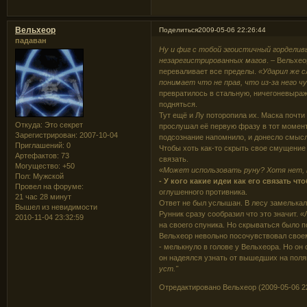
Вельхеор
Поделиться
2009-05-06 22:26:44
падаван
Ну и фиг с тобой эгоистичный горделив
незарегистрированных магов
. – Вельхе
переваливает все пределы.
«Ударил же с
понимает что не прав, что из-за него ч
превратилось в стальную, ничегоневыража
подняться.
Тут ещё и Лу поторопила их. Маска почти
Откуда:
Это секрет
прослушал её первую фразу в тот момент
Зарегистрирован
: 2007-10-04
подсознание напомнило, и донесло смысл
Приглашений:
0
Чтобы хоть как-то скрыть свое смущение
Артефактов:
73
связать.
Могущество:
+50
«
Может использовать руну? Хотя нет, к
Пол:
Мужской
- У кого какие идеи как его связать ч
Провел на форуме:
оглушенного противника.
21 час 28 минут
Ответ не был услышан. В лесу замелькал
Вышел из невидимости
Рунник сразу сообразил что это значит.
«
2010-11-04 23:32:59
на своего спуника. Но скрываться было п
Вельхеор невольно посочувствовал своем
- мелькнуло в голове у Вельхеора. Но он
он надеялся узнать от вышедших на поля
уст."
Отредактировано Вельхеор (2009-05-06 22