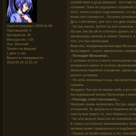
спокойствие в душе девушки - все-таки х
сознание. Пока не ощущалось огромной с
Хотя, логика упорно подсказывала, что до
вновь восстановится... Безумно волновал
Да и, собственно, для чего эти двое вооб
Зарегистрирован
: 2008-01-06
- Но они нашли. Будет ли это означать, 
Приглашений:
0
Лугэри, как бы ей не хотелось думать на 
Артефактов:
30
заключалась именно в поимке Темного, а 
Могущество:
+39
того, кто был необходим.
Пол:
Женский
Впрочем, неординарная выходка Вельхеора
Провел на форуме:
было видано, только завершилось сражени
1 день 1 час
- Господин Вельхеор!..
Вышел из невидимости
С нотками испуга и некого возмущения пр
2010-09-25 21:51:14
которая все равно не успела сформироват
объясняла подобное поведение, однако де
решать кулаками.
- Но ведь некоторые лишь так могут выр
сказать...
Инцидент быстро исчерпал себя, а вот е
последовавший вопрос Вельхеора о веревк
- Господа, стоит поспешить...
Негромко вновь вклинилась Лугэри, наде
отношений. Лу аккуратно и медленно встал
таки лучше видеть то, чего боишься, а н
- Но что может довести до подобного со
К страху постепенно примешивалась жалос
человек может превратиться в подобное п
- Наивно ли будет верить в то, что ко