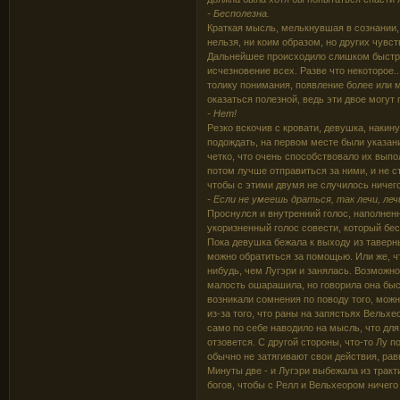
- Бесполезна.
Краткая мысль, мелькнувшая в сознании,
нельзя, ни коим образом, но других чувст
Дальнейшее происходило слишком быстро -
исчезновение всех. Разве что некоторое.
толику понимания, появление более или 
оказаться полезной, ведь эти двое могут п
- Нет!
Резко вскочив с кровати, девушка, накин
подождать, на первом месте были указан
четко, что очень способствовало их выпол
потом лучше отправиться за ними, и не ст
чтобы с этими двумя не случилось ничег
- Если не умеешь драться, так лечи, леч
Проснулся и внутренний голос, наполнен
укоризненный голос совести, который бе
Пока девушка бежала к выходу из таверны
можно обратиться за помощью. Или же, чт
нибудь, чем Лугэри и занялась. Возможно
малость ошарашила, но говорила она быс
возникали сомнения по поводу того, можн
из-за того, что раны на запястьях Вельх
само по себе наводило на мысль, что для
отзовется. С другой стороны, что-то Лу 
обычно не затягивают свои действия, равн
Минуты две - и Лугэри выбежала из трак
богов, чтобы с Релл и Вельхеором ничего