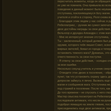
пересчитать моменты, когда он обращался
их уже не помнила. Она привыкла во всем
поведение в данный момент было неуваж
отступника, поклоняющемуся богу магии. 
учителя и отойти в сторону, Релл снова в
- Благодаря этим людям у нас сейчас в р
Ребеллатрикс, - рунник же сумел запечат
двое достойны награды за свои действия
Вельхеор и друидка Алеандра с этим магом
- Мне не интересует мнение отступника, -
Ты - заключенный, который должен был д
оружие, которого тебя лишил Совет, осво
мирных жителей, бежал из города и тепе
остановить темного мага? Думаешь, это и
ответственность за свои поступки.
- Я отвечу за свои действия, - холодно о
за мои ошибки.
Несколько секунд учитель и ученик сверл
- Отведите этих двоих в поселение, - обр
пункт, так что установить охрану здесь до
допросом займусь я лично. Вызвать еще 
магии и сообщников мага. Отступника же,
под стражей в поселении. После того, ка
До того времени – не спускать с него глаз
Мастер свысока посмотрел на Ребеллатри
последовали антимаги, что несли на рука
подобрал лежащую на земле глевию, посл
присоединились еще двое антимагов, пре