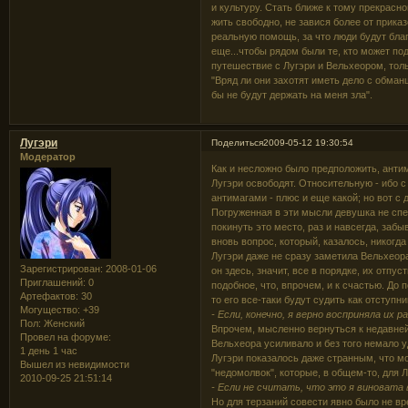
и культуру. Стать ближе к тому прекрасн
жить свободно, не завися более от приказ
реальную помощь, за что люди будут благ
еще...чтобы рядом были те, кто может по
путешествие с Лугэри и Вельхеором, толь
"Вряд ли они захотят иметь дело с обман
бы не будут держать на меня зла".
Лугэри
Поделиться
2009-05-12 19:30:54
Модератор
Как и несложно было предположить, антим
Лугэри освободят. Относительную - ибо с
антимагами - плюс и еще какой; но вот с 
Погруженная в эти мысли девушка не сп
покинуть это место, раз и навсегда, забыв
вновь вопрос, который, казалось, никогда
Лугэри даже не сразу заметила Вельхеора
Зарегистрирован
: 2008-01-06
он здесь, значит, все в порядке, их отпу
Приглашений:
0
подобное, что, впрочем, и к счастью. До
Артефактов:
30
то его все-таки будут судить как отступни
Могущество:
+39
- Если, конечно, я верно восприняла их р
Пол:
Женский
Впрочем, мысленно вернуться к недавней
Провел на форуме:
Вельхеора усиливало и без того немало у
1 день 1 час
Лугэри показалось даже странным, что мо
Вышел из невидимости
"недомолвок", которые, в общем-то, для 
2010-09-25 21:51:14
- Если не считать, что это я виновата 
Но для терзаний совести явно было не вр