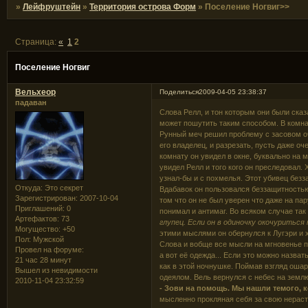
»
Лейфруштейн
»
Территория острова Форм
»
Поселение Ногвиг>>
Страница:
«
1
2
Поселение Ногвиг
Вельхеор
Поделиться
2009-04-05 23:38:37
падаван
Слова Релл, и тон которым они были сказ
может пошутить таким способом. В комнат
Рунный меч решил проблему с засовом о
его владелец, и разрезать, пусть даже оч
комнату он увидел в окне, буквально на 
увидел Релл и того кого он преследовал.
узнал-бы и с похмелья. Этот убивец безз
Откуда:
Это секрет
Вдабавок он пользовался беззащитностью
Зарегистрирован
: 2007-10-04
том что он не был уверен что даже на па
Приглашений:
0
понимал и антимаг. Во всяком случае так
Артефактов:
73
глупец. Если он в одиночку окочуриться
Могущество:
+50
этими мыслями он обернулся к Лугэри и х
Пол:
Мужской
Слова и вобще все мысли на мгновенье п
Провел на форуме:
а вот её одежда... Если это можно назва
21 час 28 минут
как в этой ночнушке. Поймав взгляд оша
Вышел из невидимости
одеялом. Вель вернулся с небес на земл
2010-11-04 23:32:59
- Зови на помощь. Мы нашли темого, 
мысленно прокляная себя за свою нерасто