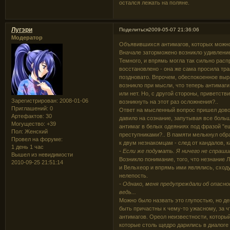
остался лежать на поляне.
Лугэри
Поделиться
2009-05-07 21:36:06
Модератор
Объявившихся антимагов, которых можно 
Вначале заторможено возникло удивление
Темного, и впрямь могла так сильно расп
восстановлено - она же сама просила тра
поздновато. Впрочем, обеспокоенное выр
возникло при мысли, что теперь антимаги
или нет. Но, с другой стороны, приветст
Зарегистрирован
: 2008-01-06
возникнуть на этот раз осложнения?..
Приглашений:
0
Ответ на мысленный вопрос пришел довол
Артефактов:
30
давило на сознание, запутывая все боль
Могущество:
+39
антимаг в белых одеяниях под фразой "ещ
Пол:
Женский
преступниками?.. В памяти мелькнул обр
Провел на форуме:
к двум незнакомцам - след от кандалов,
1 день 1 час
- Если же подумать. Я ничего не спрашив
Вышел из невидимости
Возникло понимание, того, что незнание Л
2010-09-25 21:51:14
и Вельхеор и впрямь ими являлись, сходу
нелепость.
- Однако, меня предупреждали об опасн
ведь...
Можно было назвать это глупостью, но де
быть причастны к чему-то ужасному, за ч
антимагов. Ореол неизвестности, который
которые столь щедро дарились в диалоге