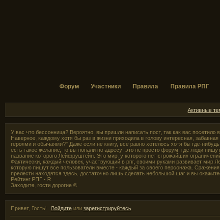
Форум
Участники
Правила
Правила РПГ
Активные т
У вас что бессонница? Вероятно, вы пришли написать пост, так как вас посетило
Наверное, каждому хотя бы раз в жизни приходила в голову интересная, забавная
героями и обычаями?" Даже если не книгу, все равно хотелось хотя бы где-нибудь,
есть такое желание, то вы попали по адресу: это не просто форум, где люди пишут
название которого Лейфруштейн. Это мир, у которого нет строжайших ограничени
Фактически, каждый человек, участвующий в рпг, своими руками развивает мир Л
которую пишут все пользователи вместе - каждый за своего персонажа. Сражения 
прелести находятся здесь, достаточно лишь сделать небольшой шаг и вы окажите
Рейтинг РПГ - R
Заходите, гости дорогие ©
Привет, Гость!
Войдите
или
зарегистрируйтесь
.