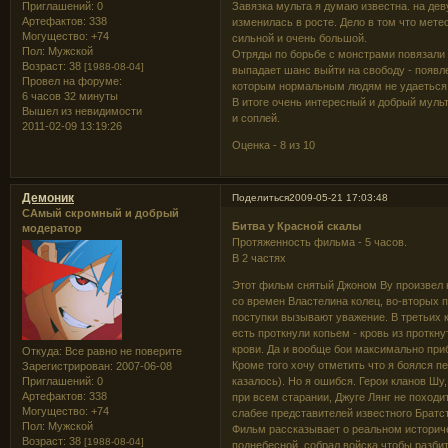
Приглашений:
0
Завязка мульта я думаю известна. на дев
Артефактов:
338
изменилась в росте. Дело в том что мете
Могущество:
+74
сильной и очень большой.
Пол:
Мужской
Отряды по борьбе с монстрами повязали 
Возраст:
38
[1988-08-04]
выпадает шанс выйти на свободу - появл
Провел на форуме:
которым нормальным людям не удаеться 
6 часов 32 минуты
В итоге очень интересный и добрый муль
Вышел из невидимости
и соплей.
2011-02-09 13:19:26
Оценка - 8 из 10
Демоник
Поделиться
2009-05-21 17:03:48
САмый скромный и добрый
Битва у Красной скалы
модератор
Протяженность фильма - 5 часов.
В 2 частях
Этот фильм снятый Джоном Ву произвел н
со времен Властелина колец, во-вторых п
поступки вызывают уважение. В третьих к
есть проткнули копьем - кровь из проткн
крови. Да и вообще бои максимально при
Откуда:
Все равно не поверите
Кроме того хочу отметить что я боялся пе
Зарегистрирован
: 2007-06-08
Приглашений:
0
казалось). Но я ошибся. Герои кланов Шу
Артефактов:
338
при всем старании, Джуге Лянг не походит 
Могущество:
+74
слабее представителей известного Братст
Пол:
Мужской
Фильм рассказывает о реальном историче
Возраст:
38
[1988-08-04]
поднебесной, собрал войска чтобы разбить