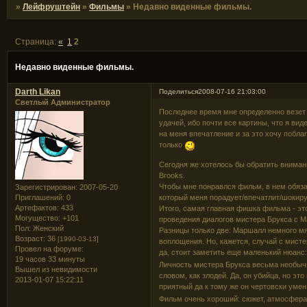
»
Лейфруштейн
»
Фильмы
»
Недавно виденные фильмы.
Страница:
«
1
2
Недавно виденные фильмы.
Darth Likan
Поделиться
2008-07-16 21:03:00
Светлый Администратор
Последнее время мне определенно везет 
удачей, ибо почти все картины, что я вид
на меня впечатление и за это хочу побла
только
Сегодня же хотелось бы обратить внимани
Brooks.
Чтобы мне понравлся фильм, в нем обяза
Зарегистрирован
: 2007-05-20
Приглашений:
0
который меня порадует/впечатлит/шокируе
Артефактов:
433
Итого, самая главная фишка фильма - эт
Могущество:
+101
проведения диалогов мистера Брукса с М
Пол:
Женский
Разницы только две: Маршалл немного мяг
Возраст:
36
[1990-03-13]
воплощения. Но, кажется, случай с мисте
Провел на форуме:
да, стоит заметить еще маленький нюанс:
19 часов 33 минуты
Личность мистера Брукса весьма необычн
Вышел из невидимости
словом, как злодей. Да, он убийца, но эт
2013-01-07 15:22:11
приятный да к тому же он чертовски уме
Фильм очень хороший: сюжет, атмосфера,