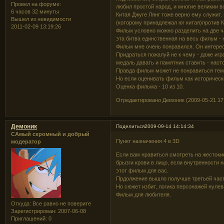
Провел на форуме:
любил простой народ, и многие великии в
6 часов 32 минуты
Китая Джуге Лянг тоже верно ему служит.
Вышел из невидимости
(которому принадлежал юг китая)против К
2011-02-09 13:19:26
Фильм условно можно разделить на две ча
эта битва единственная на весь фильм - н
Фильм мне очень понравился. Он интерес
Придраться пожалуй не к чему - даже игр
медаль давать и памятник ставить - наст
Правда фильм может не понравиться тем 
Но если оценивать фильм как историческо
Оценка фильма - 10 из 10.
Отредактировано Демоник (2009-05-21 17:
Демоник
Поделиться
2009-09-14 14:14:34
САмый скромный и добрый
Пункт назначения 4 в 3D
модератор
Если вам нравиться смотреть на жестоки
брызги крови в лицо, если внутренности
этот фильм для вас.
Прдолжение вышло получше третьей част
Но сюжет избит, логика персонажей нулев
Фильм для любителя.
Откуда:
Все равно не поверите
Зарегистрирован
: 2007-06-08
Приглашений:
0