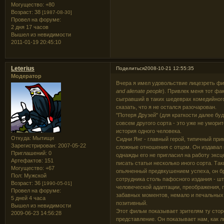
Могущество:
+80
Возраст:
38
[1987-08-30]
Провел на форуме:
2 дня 17 часов
Вышел из невидимости
2011-01-19 20:45:10
Leterius
Поделиться
2008-10-21 12:55:35
Модератор
Вчера я имел удовольствие лицезреть ф
and alienate people
). Привлек меня тот фа
сыгравший в таких шедеврах комедийного
сказать, что я не остался разочарован.
"Потеря Друзей" (для краткости далее бу
совсем другого сорта - это уже не умори
история одного человека.
Откуда:
Мытищи
Сидни Янг - главный герой, типичный прим
Зарегистрирован
: 2007-05-22
сложные отношения с отцом. Он издавал 
Приглашений:
0
однажды его не пригласил на работу эксц
Артефактов:
151
писать статьи несколько иного сорта. Та
Могущество:
+67
опьяненный предвкушением успеха, он бр
Пол:
Мужской
сотрудника столь пафосного издания - шт
Возраст:
36
[1990-05-01]
человеческой адаптации, преображения, 
Провел на форуме:
забавных моментов, немало и печальных,
5 дней 4 часа
позитивный.
Вышел из невидимости
Этот фильм показывает зрителям ту стор
2009-06-23 14:56:28
представление. Он показывает нам, как л