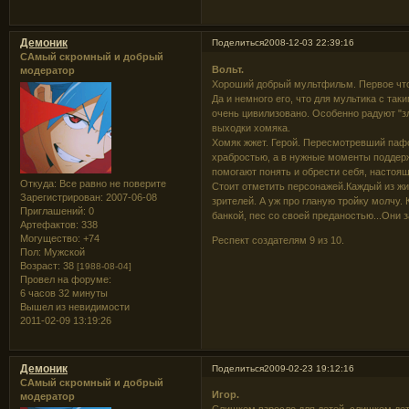
Демоник
Поделиться
2008-12-03 22:39:16
САмый скромный и добрый
Вольт.
модератор
Хороший добрый мультфильм. Первое что б
Да и немного его, что для мультика с та
очень цивилизовано. Особенно радуют "з
выходки хомяка.
Хомяк жжет. Герой. Пересмотревший паф
храбростью, а в нужные моменты поддерж
помогают понять и обрести себя, настоящ
Откуда:
Все равно не поверите
Стоит отметить персонажей.Каждый из жи
Зарегистрирован
: 2007-06-08
зрителей. А уж про гланую тройку молчу.
Приглашений:
0
банкой, пес со своей преданостью...Они 
Артефактов:
338
Могущество:
+74
Респект создателям 9 из 10.
Пол:
Мужской
Возраст:
38
[1988-08-04]
Провел на форуме:
6 часов 32 минуты
Вышел из невидимости
2011-02-09 13:19:26
Демоник
Поделиться
2009-02-23 19:12:16
САмый скромный и добрый
Игор.
модератор