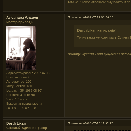
того же "Особо опасного" ему ползти и по
Алеандра Альвон
Поделиться
2008-07-18 03:56:26
мастер природы
Darth Likan написал(а):
Точно такая же идея, как в Суинни 
вообще Суинни Тодд существовал ещё
Зарегистрирован
: 2007-07-19
Приглашений:
0
Артефактов:
200
Могущество:
+80
Возраст:
38
[1987-08-30]
Провел на форуме:
2 дня 17 часов
Вышел из невидимости
2011-01-19 20:45:10
Darth Likan
Поделиться
2008-07-18 11:37:25
Светлый Администратор