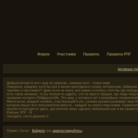
Форум
Участники
Правила
Правила РПГ
Активные т
Добрый вечер! А пост еще не написан...напиши пост - спаси мир!
Наверное, каждому хотя бы раз в жизни приходила в голову интересная, забавная
героями и обычаями?" Даже если не книгу, все равно хотелось хотя бы где-нибудь,
есть такое желание, то вы попали по адресу: это не просто форум, где люди пишут
название которого Лейфруштейн. Это мир, у которого нет строжайших ограничени
Фактически, каждый человек, участвующий в рпг, своими руками развивает мир Л
которую пишут все пользователи вместе - каждый за своего персонажа. Сражения 
прелести находятся здесь, достаточно лишь сделать небольшой шаг и вы окажите
Рейтинг РПГ - R
Заходите, гости дорогие ©
Привет, Гость!
Войдите
или
зарегистрируйтесь
.