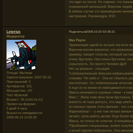
что ждет их после. Но главное, что показ
откровенной насмешкой. Впрочем людям 
В любом случае это произведение кинема
настроения. Рекомендую. 8/10
Leterius
Поделиться
2008-10-25 03:38:21
Модератор
Max Payne
Экранизация одной из лучших игр всех вре
Впрочем вполне вероятно, что провалена
примеру говорит голосом, который застав
очень брутален. Настолько брутален, на
серьезность. Он просто Человек-Дуб!
Нет ну реально - ситуация:
Откуда:
Мытищи
*соблазнительная девушка набрасывает
Зарегистрирован
: 2007-05-22
словами "Не надо.ъ". Она не сдается, р
Приглашений:
0
настойчиво. Он, недрогнувшим голосом,
Артефактов:
151
А еще он по жизни не переодевается и мол
Могущество:
+67
Макса начинаются суровые глюки - к нему 
Пол:
Мужской
Макс.". Жена тоже явно была брутальна. Т
Возраст:
36
[1990-05-01]
малость не пора дохнуть, это надо уметь
Провел на форуме:
остальных героев этого фильма
- чес-сл
5 дней 4 часа
Фаренгейта! -
- у них там летают милые 
Вышел из невидимости
летают, свою работу делает Еще-более-б
2009-06-23 14:56:28
Макса, но только не голосом. А концовка
*Прибегают спецназовцы, видят полудох
и кучей трупов поблизости. Они начинаю