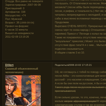
Откуда:
Все равно не поверите
послушать. О! Отвлечемся на песни. Мож
Зарегистрирован
: 2007-06-08
мюзикла? (песни аббы были переведены д
Приглашений:
0
песни, и рифма, и тональность.) Нет-же,
Артефактов:
338
читались непринужденно с мелодией, и ка
Могущество:
+74
сабы а мысленно вспоминал перевод с м
Пол:
Мужской
Продолжим.
Возраст:
38
[1988-08-04]
Провел на форуме:
Вырезано ОЧЕНЬ МНОГО. Прекрасные кадры
6 часов 32 минуты
смеха черт-те скока народу.) Отношение 
Вышел из невидимости
парнями) Прикол о "Легенде о колье на з
2011-02-09 13:19:26
Также не понравилось отсутствие некото
"визуальных" приколов.) Может это была 
отсутствие фраз типа"А я с ним... Мытьс
подколок сказываеться.
В общем ставлю 3 из 10.
DiVert
Поделиться
2008-10-02 17:15:21
Сааамый обыкновенный
Ой, не соглашусь с тобой по поводу сабо
человечишка)
песни Аббы - это коннотативные для мног
русский - это насилие и извращение. Саб
А если бы они пели на русском, я бы и с
Такого рода песни на русском вызывают 
проглатываются)
Если сильно урезан, то это, конечно, печ
милым
негром
афроамериканцем??
черно
электрическим стулом я так же искренне 