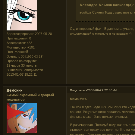
Алеандра Альвон написал(а):
вообще Суинни Тодд существовал е
Оу, интересный факт. В данном случае я,
информацией о мюзикле я не владею =)
Зарегистрирован
: 2007-05-20
Приглашений:
0
Артефактов:
433
Могущество:
+101
Пол:
Женский
Возраст:
36
[1990-03-13]
Провел на форуме:
19 часов 33 минуты
Вышел из невидимости
2013-01-07 15:22:11
Демоник
Поделиться
2008-09-29 22:40:44
САмый скромный и добрый
Мама Мия.
модератор
Так как я здесь один из немногих кто хо
вашего. Рецензия ниже писалось челове
фильма может быть положительным.
Я разачарован. Пожалуй надо начать с си
становиться сразу все понятно. Кто на к
написать... Главным парнем показаны, а в