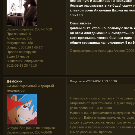
несчастную и засаживает в психушку.
больше рассказывать не буду) скажу 
главной роли Анжелина Джоли на мой
10 из 10
Семь жизней
фильм снят.. странно. большую часть 
Зарегистрирован
: 2007-07-19
об этом иногда можно и смотреть.. но
Приглашений:
0
хотя признаюсь честно был там один т
Артефактов:
200
общем серидинка на половинку. 5 из 1
Могущество:
+80
Возраст:
38
[1987-08-30]
Отредактировано Алеандра Альвон (2009-
Провел на форуме:
2 дня 17 часов
Вышел из невидимости
2011-01-19 20:45:10
Демоник
Поделиться
2009-03-31 13:46:39
САмый скромный и добрый
модератор
Я упирался и сопротивлялся. Я не хотел 
отвратила от мультфильма. Однако под у
разочарования... И ошибся.
Наверно наши рекламщики намудрили. Нет
просто... Байка о жизни девушки, котора
прожить другую жизнь, через призму кото
При этом и пафоса и слюней со слезами н
Откуда:
Все равно не поверите
Юмор добрый, как правило.
Зарегистрирован
: 2007-06-08