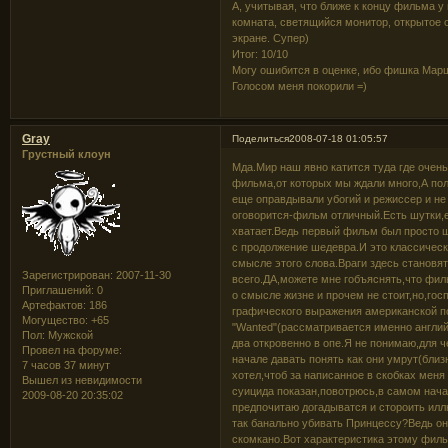
А, учитывая, что ближе к концу фильма 
комната, светящийся монитор, открытое 
экране. Супер)
Итог: 10/10
Могу ошибится в оценке, ибо фишка Мар
Голосом меня покорили =)
Gray
Поделиться
2008-07-18 01:05:57
Грустный клоун
Мда.Мир наш явно катится туда где очень
фильма,от которых мы ждали много,А полу
еще оправдывали убогий и режиссер и не 
оговорится-фильм отличный.Есть шутки,ес
хватает.Ведь первый фильм был просто 
с продолжение шедевра.И это классическ
смысле этого слова.Враги здесь становя
Зарегистрирован
: 2007-11-30
всего.ДА,можете мне гобъяснять,что фил
Приглашений:
0
о смысле жизне и прочем не стоит,но,гос
Артефактов:
186
графического выражения американской по
Могущество:
+65
"Wanted"(рассматривается именно англий
Пол:
Мужской
два откровенно в опе.Я не понимаю,для 
Провел на форуме:
начале давать понять как они умрут(бли
7 часов 37 минут
хотел,чтоб за написанное в скобках меня
Вышел из невидимости
суицида показан,повотрюсь,в самом нача
2009-08-20 20:35:02
предпочитаю догадыватся и стороить ил
так банально убивать Принцессу?Ведь он
скомкано.Вот характеристика этому фильм