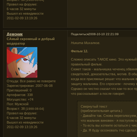
Провел на форуме:
6 часов 32 минуты
Вышел из невидимости
2011-02-09 13:19:26
Демоник
Поделиться
2008-10-10 22:21:09
САмый скромный и добрый
Никита Михалков.
модератор
Фильм 12.
Сложно описать ТАКОЕ кино. Это нужный 
правильный фильм.
Сюжет таков - мальчишка чеченец обвиня
свидетелей, доказательства, мотив. В об
когда все присяжные решат что мальчик в
Откуда:
Все равно не поверите
защиту мальчика. Его спросили - почему 
Зарегистрирован
: 2007-06-08
Однако он честно сказал что как-то все п
Приглашений:
0
что рассказывает а после говорит.
Артефактов:
338
Могущество:
+74
Пол:
Мужской
Свернутый текст
Возраст:
38
[1988-08-04]
(приблизительная цитата.)
Провел на форуме:
- Давайте так. Снова переголосуем
6 часов 32 минуты
что мальчик виновен - я поступлю к
Вышел из невидимости
- То есть вы хотеите остаться с ч
2011-02-09 13:19:26
- Да. Я буду осозновать тчо сделал