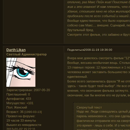
отлично, раз Макс Пейн жив! Поистине 
жив и это главное! И нам плевать, что 
здание, стоившее явно не один миллиард
прибежали после всех событий и нашей 
Вообще единственное, что было хорошего
собсно сам Макс.... внешне. Сценарий, п
брутальный бред.
Смотрите этот фильм, это забавно и брут
Darth Likan
Поделиться
2008-11-19 19:36:00
Светлый Администратор
Вчера мне довелось смотреть фильм "12"
Вообще, весьма необычная вещь. Столько
13 главных героев: 12 присяженных и 1 п
человека может заставить большинство за
единтвенный.
Более всего запомнилась фраза "Я не от
здесь - таков будет твой выбор". Не все
Зарегистрирован
: 2007-05-20
мнение, что окончание фильма затянуто. 
Приглашений:
0
окончание, как бы многие его не ругали, 
Артефактов:
433
Могущество:
+101
Свернутый текст
Пол:
Женский
Надо же. Люди совещались целый де
Возраст:
36
[1990-03-13]
парень невиновен и...что они сдел
Провел на форуме:
19 часов 33 минуты
фактически отправили его на смерт
Вышел из невидимости
это время - лишь о себе. И о чист
2013-01-07 15:22:11
должен сидеть в тюрьме. Наша совес