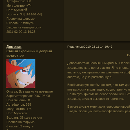
Артефактов:
338
Могущество:
+74
Пол:
Мужской
Возраст:
38
[1988-08-04]
Провел на форуме:
6 часов 32 минуты
Вышел из невидимости
2011-02-09 13:19:26
Демоник
Поделиться
2010-02-11 14:16:46
САмый скромный и добрый
В
модератор
Довольно таки необычный фильм. Особен
зрелищность, а не на смысл. Я не спорю,
часть их, как правило, направлена на эф
обертке, но уже разжеванную.
Воображариум необычен тем, что там дае
поверхности видны идеи, но достаточно 
Откуда:
Все равно не поверите
Но по сути фильм не особо зрелищен. Ес
Зарегистрирован
: 2007-06-08
зрелище, фильм вызовет отторжение.
Приглашений:
0
Артефактов:
338
В итоге фильм меня заинтересовал свое
Могущество:
+74
Людям любящим пофилософствовать рек
Пол:
Мужской
Возраст:
38
[1988-08-04]
Провел на форуме:
6 часов 32 минуты