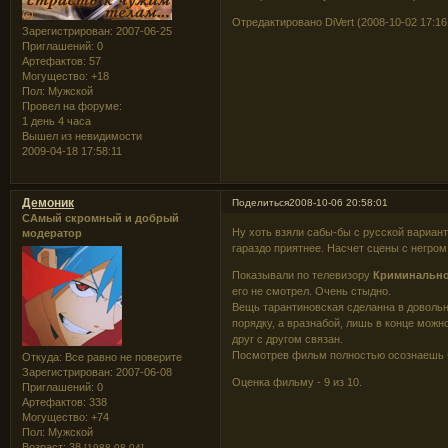
Отредактировано DiVert (2008-10-02 17:16
Зарегистрирован
: 2007-06-25
Приглашений:
0
Артефактов:
57
Могущество:
+18
Пол:
Мужской
Провел на форуме:
1 день 4 часа
Вышел из невидимости
2009-04-18 17:58:11
Демоник
Поделиться
2008-10-06 20:58:01
САмый скромный и добрый
Ну хоть взяли сабы-бы с русской вариант
модератор
гараздо приятнее. Насчет сцены с негро
Показывали по телевизору
Криминально
его не смотрел. Очень стыдно.
Вещь тарантиновская сделанна в довольно
порядку, а вразнабой, лишь в конце можн
друг с другом связан.
Посмотрев фильм полностью осознаешь чт
Откуда:
Все равно не поверите
Зарегистрирован
: 2007-06-08
Оценка фильму - 9 из 10.
Приглашений:
0
Артефактов:
338
Могущество:
+74
Пол:
Мужской
Возраст:
38
[1988-08-04]