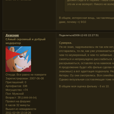
это их и не волнует. Никого не вол
В общем, интересная вещь, заставляющая
даже, почему =) 9/10
Демоник
Поделиться
2008-12-03 22:27:51
САмый скромный и добрый
Сумерки.
модератор
Уж не знаю, задумывалась-ли так или нет
отстарались, то-ли, как уже упоминаетьс
чем-то неуверенный, в чем-то забавные.
смеяться и непринуждено расслабиться. С
раскрываються, оставляя куча намеков н
А продолжение будет ибо фильм сделан п
знакомых) а вот адаптация подкачала. Н
Откуда:
Все равно не поверите
Актеры. Оу они смотрелись. Вся семейка
Зарегистрирован
: 2007-06-08
Однако визуальная состовляющая тоже п
Приглашений:
0
Артефактов:
338
В общем моя оценка фильму - 6 из 10.
Могущество:
+74
Пол:
Мужской
Возраст:
38
[1988-08-04]
Провел на форуме:
6 часов 32 минуты
Вышел из невидимости
2011-02-09 13:19:26