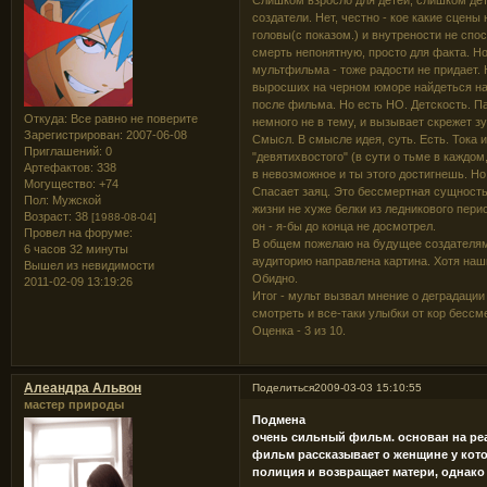
Слишком взросло для детей, слишком дет
создатели. Нет, честно - кое какие сцены
головы(с показом.) и внутрености не спо
смерть непонятную, просто для факта. Но
мультфильма - тоже радости не придает. 
выросших на черном юморе найдеться над
после фильма. Но есть НО. Детскость. П
Откуда:
Все равно не поверите
немного не в тему, и вызывает скрежет з
Зарегистрирован
: 2007-06-08
Смысл. В смысле идея, суть. Есть. Тока
Приглашений:
0
"девятихвостого" (в сути о тьме в каждом
Артефактов:
338
в невозможное и ты этого достигнешь. Но
Могущество:
+74
Спасает заяц. Это бессмертная сущност
Пол:
Мужской
жизни не хуже белки из ледникового пери
Возраст:
38
[1988-08-04]
он - я-бы до конца не досмотрел.
Провел на форуме:
В общем пожелаю на будущее создателям
6 часов 32 минуты
аудиторию направлена картина. Хотя наш
Вышел из невидимости
Обидно.
2011-02-09 13:19:26
Итог - мульт вызвал мнение о деградации
смотреть и все-таки улыбки от кор бессм
Оценка - 3 из 10.
Алеандра Альвон
Поделиться
2009-03-03 15:10:55
мастер природы
Подмена
очень сильный фильм. основан на ре
фильм рассказывает о женщине у кото
полиция и возвращает матери, однако 