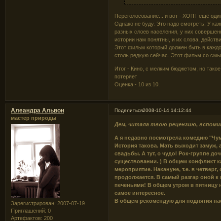
Переголосование... и вот - ХОП! ещё оди
Однако не буду. Это надо смотреть. У ка
разных слоев населения, у них совершенн
истории нам понятны, и их слова, действи
Этот фильм который должен быть в каждо
столь редкую сейчас. Этот фильм со смы
Итог - Кино, с мелким бюджетом, но такое
потеряет
Оценка - 10 из 10.
Алеандра Альвон
Поделиться
2008-10-14 14:12:44
мастер природы
Дем, читала твою рецензию, вспомин
А я недавно посмотрела комедию "Чум
История такова. Мать выходит замуж, 
свадьбы. А тут, о чудо! Рок-группе д
существовании. ) В общем конфликт как
мероприятие. Накануне, т.е. в четверг
продолжается. В самый разгар оной к
печеньями! В общем утром в пятницу 
самое интересное.
В общем рекомендую для поднятия на
Зарегистрирован
: 2007-07-19
Приглашений:
0
Артефактов:
200