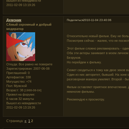
Вышел из невидимости
2011-02-09 13:19:26
Демоник
Поделиться
2010-11-04 23:40:06
САмый скромный и добрый
модератор
Относительно новый фильм. Ему не больше
Посмотрев сейчас - жалею, что не посмо
Этот фильм сложно рекламировать - один 
Оба эти актеры занимают в моем личном 
Безруков.
Но перейдем к фильму.
Откуда:
Все равно не поверите
Зарегистрирован
: 2007-06-08
Сюжет сводиться к тому как двое зеков в
Приглашений:
0
Один из них авторитет, бывший. На зоне с
Артефактов:
338
разговорная манера умиляет. Второй - бы
Могущество:
+74
Пол:
Мужской
Фильм оставляет приятное впечатление. Д
Возраст:
38
[1988-08-04]
немногие фильмы.
Провел на форуме:
6 часов 32 минуты
Рекомендую к просмотру.
Вышел из невидимости
2011-02-09 13:19:26
Страница:
«
1
2